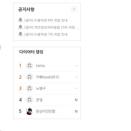
공지사항
[공지] 이용약관 8차 개정 안내
[공지] 개인정보처리방침 13차 개정 안내
[공지] 이용약관 7차 개정 안내
성
다이어터 랭킹
1
terria
2
카@basik0815
3
노맹구
4
큰샘
N
5
원싱이진빈맘
N