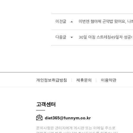
이전글
이번엔 햄야채 곤약밥 왔어요, 나
다음글
30일 아침 스트레칭49일차 성공!
개인정보취급방침
제휴문의
이용약관
고객센터
diet365@funnym.co.kr
문의사항은 관리자에게 게시판 또는 이메일 주소로