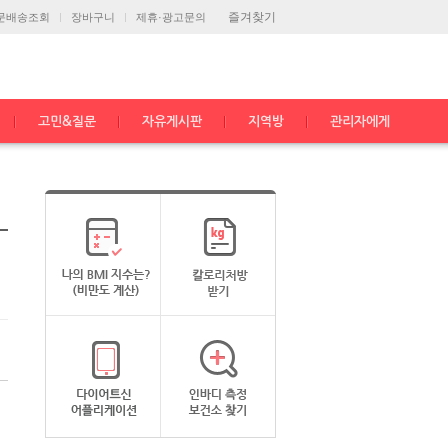
즐겨찾기
문배송조회
장바구니
제휴·광고문의
고민&질문
자유게시판
지역방
관리자에게