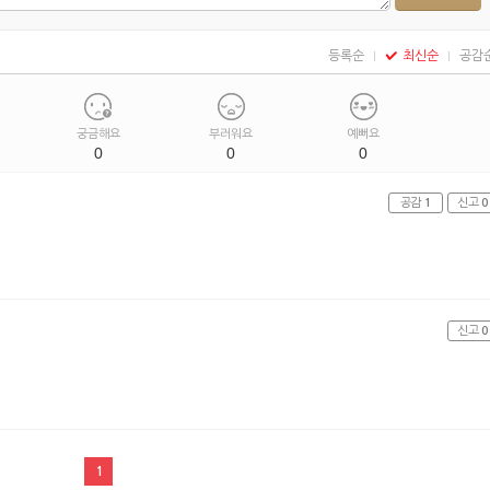
등록순
최신순
공감
궁금해요
부러워요
예뻐요
0
0
0
공감
1
신고
0
신고
0
1