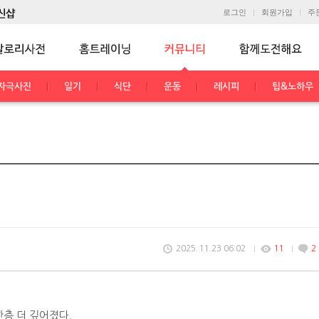
로그인
회원가입
주
자극사진
일기
식단
운동
레시피
팁&노하우
2025.11.23 06:02
11
2
한층 더 깊어졌다.