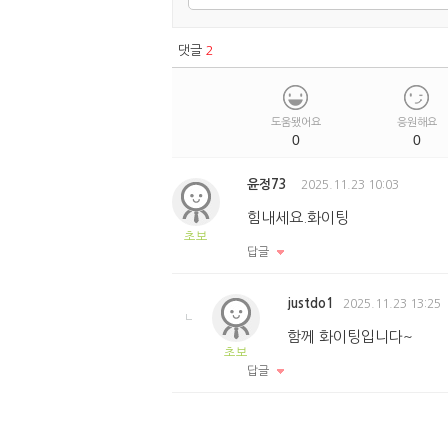
댓글
2
도움됐어요
응원해요
0
0
윤정73
2025.11.23 10:03
힘내세요.화이팅
초보
답글
justdo1
2025.11.23 13:25
함께 화이팅입니다~
초보
답글