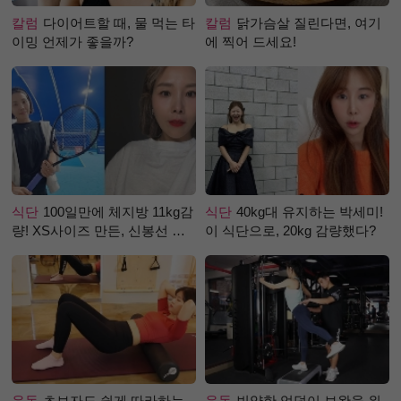
칼럼
다이어트할 때, 물 먹는 타
칼럼
닭가슴살 질린다면, 여기
이밍 언제가 좋을까?
에 찍어 드세요!
식단
100일만에 체지방 11kg감
식단
40kg대 유지하는 박세미!
량! XS사이즈 만든, 신봉선 식
이 식단으로, 20kg 감량했다?
단은?
운동
초보자도 쉽게 따라하는
운동
빈약한 엉덩이 보완을 위