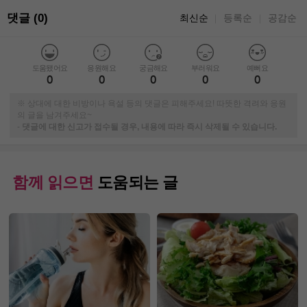
댓글 (0)
최신순
등록순
공감순
｜
｜
도움됐어요
응원해요
궁금해요
부러워요
예뻐요
0
0
0
0
0
※ 상대에 대한 비방이나 욕설 등의 댓글은 피해주세요! 따뜻한 격려와 응원
의 글을 남겨주세요~
-
댓글에 대한 신고가 접수될 경우, 내용에 따라 즉시 삭제될 수 있습니다.
함께 읽으면
도움되는 글