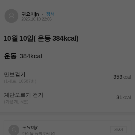
귀요미jn
정석
·
2025.10.10 22:06
10월 10일( 운동 384kcal)
운동
384kcal
만보걷기
353
kcal
(1세트, 10587회)
계단오르기 걷기
31
kcal
(가볍게, 5분)
귀요미jn
더보기
다짐을 등록 하세요!