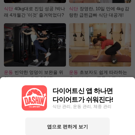
식단
40kg대로 진입 성공 !박나
식단
장영란, 10일 만에 4kg 감
래 4개월간 '이것' 즐겨먹었다?
량한 급찐급빠 식단 대공개!
운동
빈약한 엉덩이 보완을 위
운동
초보자도 쉽게 따라하는
한 초보 헬스 운동 BEST!
홈 필라테스 - 폼롤러 종아리 알
빼기 편
다이어트신 앱 하나면
다이어트가 쉬워진다!
식단 관리, 운동 관리, 체중 관리
앱으로 편하게 보기