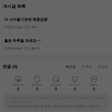
게시글 목록
더 나이들기전에 체중감량
카@b612lps
0
9
좋은 하루들 되세요~~
하잇kkkkkkk
0
14
댓글 (0)
최신순
등록순
공감순
｜
｜
도움됐어요
응원해요
궁금해요
부러워요
예뻐요
0
0
0
0
0
※ 상대에 대한 비방이나 욕설 등의 댓글은 피해주세요! 따뜻한 격려와 응원
의 글을 남겨주세요~
-
댓글에 대한 신고가 접수될 경우, 내용에 따라 즉시 삭제될 수 있습니다.