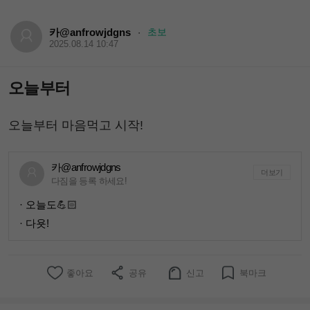
카@anfrowjdgns
초보
·
2025.08.14 10:47
오늘부터
오늘부터 마음먹고 시작!
카@anfrowjdgns
더보기
다짐을 등록 하세요!
· 오늘도💪🏻
· 다욧!
좋아요
공유
신고
북마크