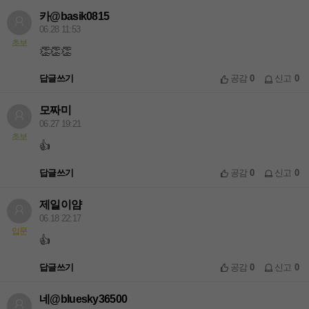
카@basik0815
06.28 11:53
초보
👏👏👏
답글쓰기
공감
0
신고
0
모짜미
06.27 19:21
초보
👍
답글쓰기
공감
0
신고
0
제일이얌
06.18 22:17
입문
👍
답글쓰기
공감
0
신고
0
네@bluesky36500