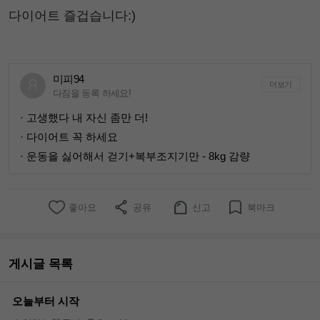
다이어트 즐겁습니다:)
미피94
더보기
다짐을 등록 하세요!
· 고생했다 내 자신 좀만 더!
· 다이어트 꼭 하세요
· 운동을 싫어해서 걷기+복부조지기만 - 8kg 감량
좋아요
공유
신고
북마크
게시글 목록
오늘부터 시작