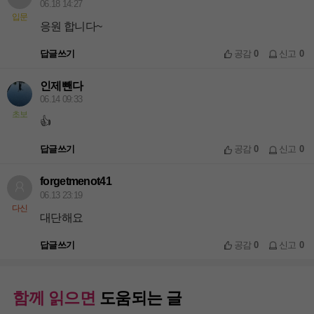
06.18 14:27
입문
응원 합니다~
답글쓰기
공감
0
신고
0
인제뺀다
06.14 09:33
초보
👍
답글쓰기
공감
0
신고
0
forgetmenot41
06.13 23:19
다신
대단해요
답글쓰기
공감
0
신고
0
함께 읽으면
도움되는 글