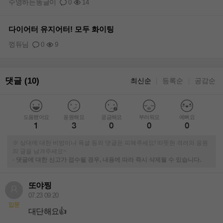
수영하는똥글이
0
14
다이어터 유지어터! 모두 화이팅
껑듀님
0
9
댓글 (10)
최신순
등록순
공감순
｜
｜
도움됐어요
응원해요
궁금해요
부러워요
예뻐요
1
3
0
0
0
※ 상대에 대한 비방이나 욕설 등의 댓글은 피해주세요! 따뜻한 격려와 응원
의 글을 남겨주세요~
-
댓글에 대한 신고가 접수될 경우, 내용에 따라 즉시 삭제될 수 있습니다.
또야찡
07.23 09:20
입문
대단해요👍