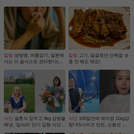
칼럼
냉방병, 여름감기, 일본에
칼럼
고기, 달걀로만 단백질 보
서는 이 음식으로 관리한다(생
충 안 해도 돼요!
강즙 진저샷)
식단
결혼식 앞두고 9kg 감량을
식단
100일만에 체지방 11kg감
해낸, '임라라' 단기 감량 식단
량! XS사이즈 만든, 신봉선 식
은?
단은?