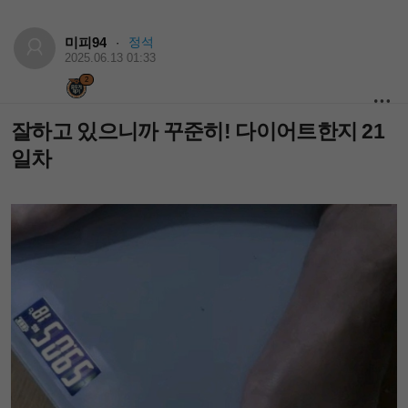
미피94
정석
·
2025.06.13 01:33
2
잘하고 있으니까 꾸준히! 다이어트한지 21
일차