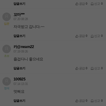
답글쓰기
공감
0
신고
0
꼬마***
07.20 08:28
입문
자극받고 갑니다.~~
답글쓰기
공감
0
신고
0
카@neam22
07.19 09:26
초보
즐겁다니 좋으네요
답글쓰기
공감
0
신고
0
100925
07.14 13:31
정석
멋쪄요
답글쓰기
공감
0
신고
0