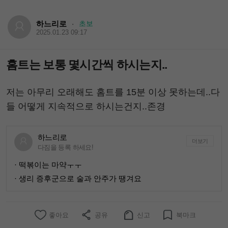
하느리로
초보
·
2025.01.23 09:17
홈트는 보통 몇시간씩 하시는지..
저는 아무리 오래해도 홈트를 15분 이상 못하는데..다
들 어떻게 지속적으로 하시는건지..존경
하느리로
더보기
다짐을 등록 하세요!
· 떡볶이는 마약ㅜㅜ
· 생리 증후군으로 술과 안주가 땡겨요
좋아요
공유
신고
북마크