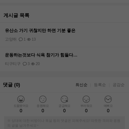
게시글 목록
유산소 가기 귀찮지만 하면 기분 좋은
고양쥐
1
13
운동하는것보다 식욕 참기가 힘들다…
티구티구
3
20
댓글 (0)
최신순
등록순
공감순
｜
｜
도움됐어요
응원해요
궁금해요
부러워요
예뻐요
0
0
0
0
0
※ 상대에 대한 비방이나 욕설 등의 댓글은 피해주세요! 따뜻한 격려와 응원
의 글을 남겨주세요~