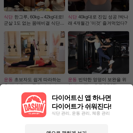
식단
한그루, 60kg→42kg대로!
식단
40kg대로 진입 성공 !박나
군살 1도 없는 몸매비결 식단
래 4개월간 '이것' 즐겨먹었다?
은?
운동
초보자도 쉽게 따라하는
운동
빈약한 엉덩이 보완을 위
홈 필라테스 – 곧은 다리 라인
한 초보 헬스 운동 BEST!
만들기 편
다이어트신 앱 하나면
다이어트가 쉬워진다!
식단 관리, 운동 관리, 체중 관리