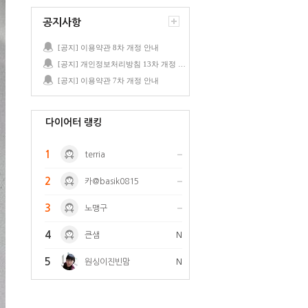
공지사항
[공지] 이용약관 8차 개정 안내
[공지] 개인정보처리방침 13차 개정 안내
[공지] 이용약관 7차 개정 안내
다이어터 랭킹
1
terria
2
카@basik0815
3
노맹구
4
큰샘
N
5
원싱이진빈맘
N