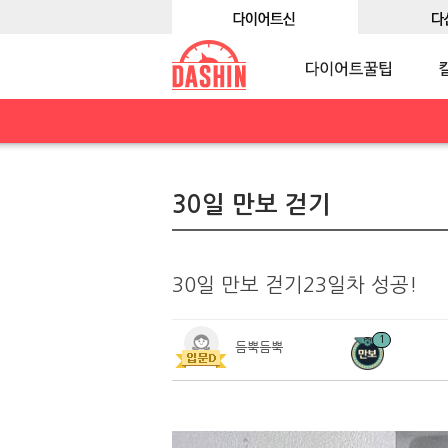
30일 만보 걷기
30일 만보 걷기23일차 성공!
1
듬뿍듬뿍