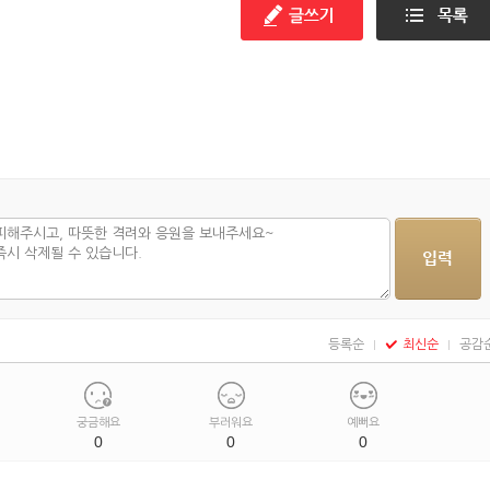
등록순
최신순
공감
궁금해요
부러워요
예뻐요
0
0
0