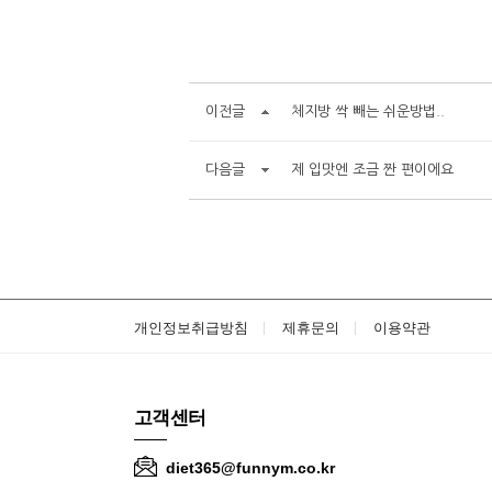
이전글
체지방 싹 빼는 쉬운방법..
다음글
제 입맛엔 조금 짠 편이에요
개인정보취급방침
제휴문의
이용약관
고객센터
diet365@funnym.co.kr