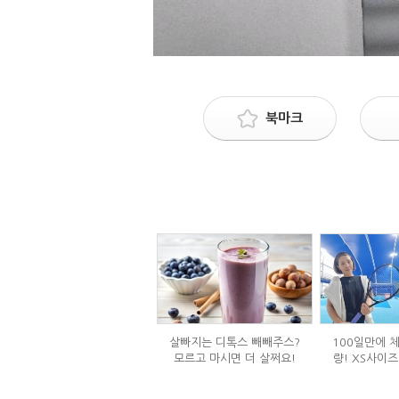
북마크
살빠지는 디톡스 빼빼주스?
100일만에 체
모르고 마시면 더 살쩌요!
량! XS사이즈
식단