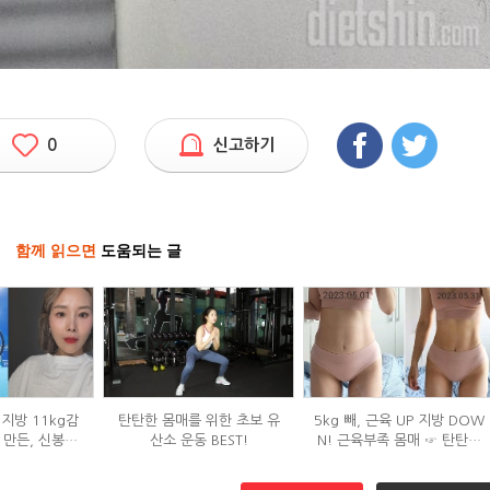
0
신고하기
함께 읽으면
도움되는 글
지방 11kg감
탄탄한 몸매를 위한 초보 유
5kg 빼, 근육 UP 지방 DOW
 만든, 신봉선
산소 운동 BEST!
N! 근육부족 몸매 ☞ 탄탄몸
은?
매로 변화한 비결!