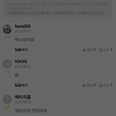
※ 상대에 대한 비방이나 욕설 등의 댓글은 피해주세요! 따뜻한 격려와 응원
의 글을 남겨주세요~
-
댓글에 대한 신고가 접수될 경우, 내용에 따라 즉시 삭제될 수 있습니다.
hana203
03.31 09:51
초보
맛나보여요
답글쓰기
공감
0
신고
0
비타타
07.22 08:32
초보
👍
답글쓰기
공감
0
신고
0
예리의꿈
05.20 09:29
입문
맛있어요 맛있어요