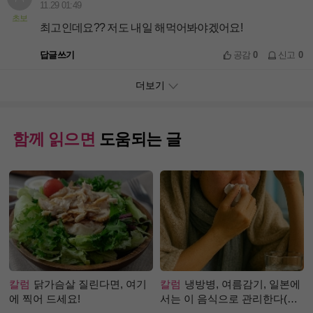
11.29 01:49
초보
최고인데요?? 저도 내일 해먹어봐야겠어요!
답글쓰기
공감
0
신고
0
더보기
함께 읽으면
도움되는 글
칼럼
닭가슴살 질린다면, 여기
칼럼
냉방병, 여름감기, 일본에
에 찍어 드세요!
서는 이 음식으로 관리한다(생