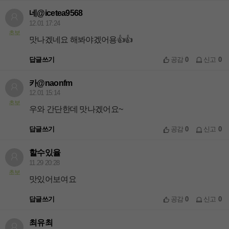
네@icetea9568
12.01 17:24
초보
맛나겠네요 해봐야겠어용👍👍
답글쓰기
공감
0
신고
0
카@naonfm
12.01 15:14
초보
우와 간단한데 맛나겠어요~
답글쓰기
공감
0
신고
0
할수있율
11.29 20:28
초보
맛있어보여요
답글쓰기
공감
0
신고
0
최유최