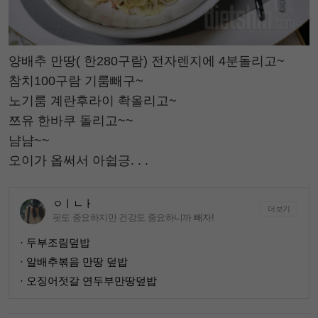
양배추 만땅( 한280구람) 전자렌지에 4분돌리고~
참치100구람 기룸빼구~
노기룸 계란후라이 촥올리고~
쯔유 한바쿠 돌리고~~
냠냠~~
오이가 옵써서 아쉽긍. . .
ㅇㅣㄴㅏ
더보기
핏도 중요하지만 건강도 중요하니까 빼자!
· 두부조림덮밥
· 알배추볶음 만땅 덮밥
· 오징어젓갈 연두부만땅덮밥