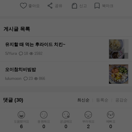
좋아요
공유
신고
북마크
게시글 목록
유지할 때 먹는 후라이드 치킨~
S/Yura
18
1592
+1
오이참치비빔밥
lulumoon
23
866
+1
댓글 (30)
최신순
등록순
공감순
｜
｜
도움됐어요
응원해요
궁금해요
부러워요
예뻐요
6
0
0
2
0