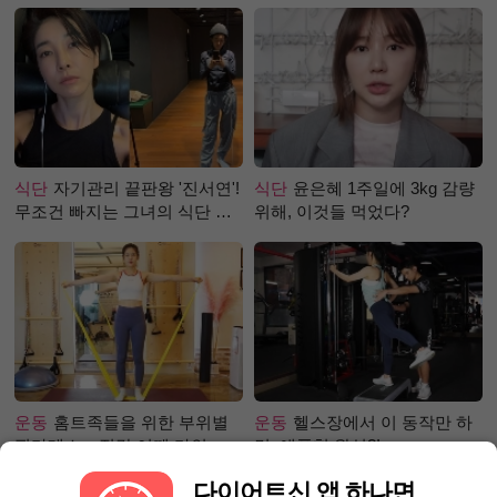
강즙 진저샷)
식단
자기관리 끝판왕 '진서연'!
식단
윤은혜 1주일에 3kg 감량
무조건 빠지는 그녀의 식단 정
위해, 이것들 먹었다?
체는?
운동
홈트족들을 위한 부위별
운동
헬스장에서 이 동작만 하
필라테스 – 직각 어깨 라인 만
면, 애플힙 완성?!
들기 편
다이어트신 앱 하나면