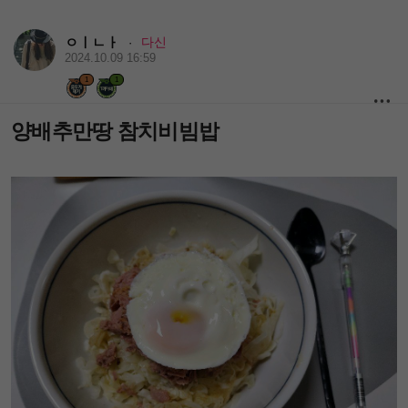
ㅇㅣㄴㅏ
다신
·
2024.10.09 16:59
1
1
양배추만땅 참치비빔밥