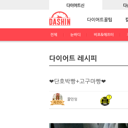
전체
눈바디
비포&애프터
다이어트 레시피
❤단호박빵+고구마빵❤
1
꿀민잉