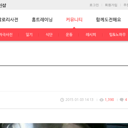
로그인
회원가입
주
자극사진
일기
식단
운동
레시피
팁&노하우
2015.01.03 14:13
1,398
4