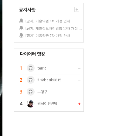
공지사항
[공지] 이용약관 8차 개정 안내
[공지] 개인정보처리방침 13차 개정 안내
[공지] 이용약관 7차 개정 안내
다이어터 랭킹
1
terria
2
카@basik0815
3
노맹구
4
원싱이진빈맘