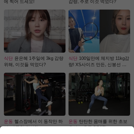
에 찍어 드세요!
감량, 주로 이것 먹었다?
식단
윤은혜 1주일에 3kg 감량
식단
100일만에 체지방 11kg감
위해, 이것들 먹었다?
량! XS사이즈 만든, 신봉선 식
단은?
운동
헬스장에서 이 동작만 하
운동
탄탄한 몸매를 위한 초보
면, 애플힙 완성?!
유산소 운동 BEST!