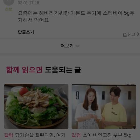
02.01 17:18
초보
요즘에는 해바라기씨랑 아몬드 추가에 스테비아 5g추
가해서 먹어요
답글쓰기
신고
0
더보기
함께 읽으면
도움되는 글
칼럼
닭가슴살 질린다면, 여기
칼럼
소이현 인교진 부부 5kg