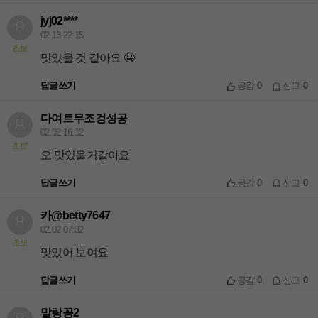
jyj02****
02.13 22:15
초보
맛있을 것 같아요 🤤
답글쓰기
공감
0
신고
0
다여트무조겅성공
02.02 16:12
초보
오 맛있을거같아요
답글쓰기
공감
0
신고
0
카@betty7647
02.02 07:32
초보
맛있어 보여요
답글쓰기
공감
0
신고
0
말랑꽁2