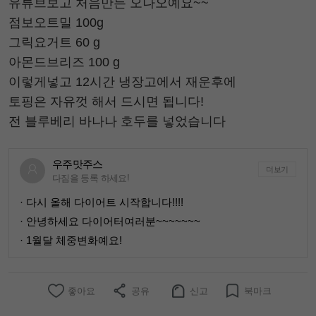
유튜브보고 처음만든 오나오예요~~
점보오트밀 100g
그릭요거트 60 g
아몬드브리즈 100 g
이렇게넣고 12시간 냉장고에서 재운후에
토핑은 자유껏 해서 드시면 됩니다!
전 블루베리 바나나 호두를 넣었습니다
우주맛주스
더보기
다짐을 등록 하세요!
· 다시 올해 다이어트 시작합니다!!!!
· 안녕하세요 다이어터여러분~~~~~~~
· 1월달 체중변화예요!
좋아요
공유
신고
북마크