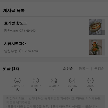
게시글 목록
호기빵 핫도그
카@kang
7
540
+1
시금치또띠아
암향부동
12
1284
+3
댓글 (18)
최신순
등록순
공감순
｜
｜
도움됐어요
응원해요
궁금해요
부러워요
예뻐요
6
0
1
0
0
※ 상대에 대한 비방이나 욕설 등의 댓글은 피해주세요! 따뜻한 격려와 응원
의 글을 남겨주세요~
-
댓글에 대한 신고가 접수될 경우, 내용에 따라 즉시 삭제될 수 있습니다.