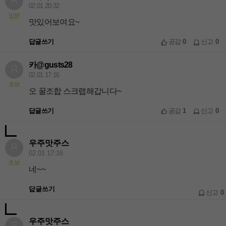
02.01 20:32
입문
맛있어보여요~
답글쓰기
공감
0
신고
0
카@gusts28
02.01 17:16
초보
오 꿀조합 스크랩해갑니다~
답글쓰기
공감
1
신고
0
우주맛주스
02.01 17:16
초보
네~~
답글쓰기
신고
0
우주맛주스