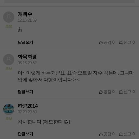
개백수
12.16 21:59
초보
👍
답글쓰기
공감
0
신고
0
화목화평
03.16 20:52
초보
아~ 이렇게 하는거군요. 요즘 오트밀 자주 먹는데, 그나마
입에 맞아서 다행이랍니다 >.<
답글쓰기
공감
0
신고
0
칸쿤2014
02.29 20:50
초보
감사합니다 (메모한다 📝)
답글쓰기
공감
0
신고
0