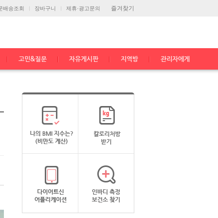
즐겨찾기
문배송조회
장바구니
제휴·광고문의
고민&질문
자유게시판
지역방
관리자에게