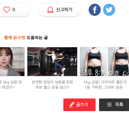
0
신고하기
함께 읽으면
도움되는 글
 3kg 감량 위
빈약한 엉덩이 보완을 위한
5kg 감량! 다이어트 챌린지
들 먹었다?
초보 헬스 운동 BEST!
1등 거머쥔, 그녀의 성공팁
대방출!