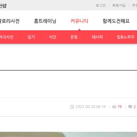
로그인
회원가입
주
자극사진
일기
식단
운동
레시피
팁&노하우
2023.08.20 06:19
76
2