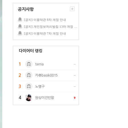
공지사항
[공지] 이용약관 8차 개정 안내
[공지] 개인정보처리방침 13차 개정 안내
[공지] 이용약관 7차 개정 안내
다이어터 랭킹
1
terria
2
카@basik0815
3
노맹구
4
원싱이진빈맘