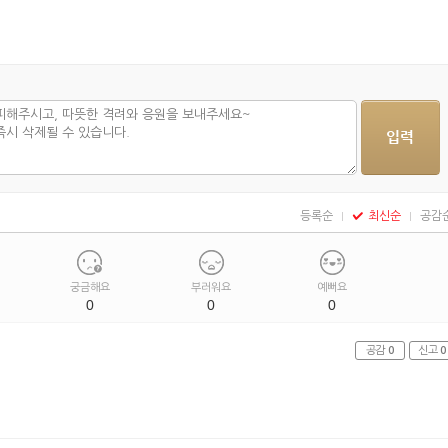
등록순
최신순
공감
궁금해요
부러워요
예뻐요
0
0
0
공감
0
신고
0