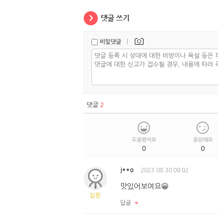
|
비밀댓글
댓글
2
도움됐어요
응원해요
0
0
j**o
2023.08.30 09:02
맛있어보여요😀
입문
답글