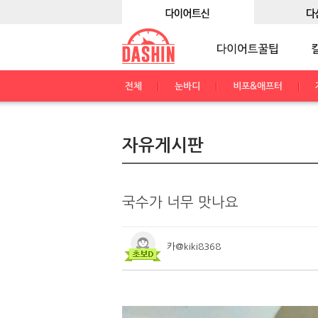
전체
눈바디
비포&애프터
자유게시판
국수가 너무 맛나요
카@kiki8368