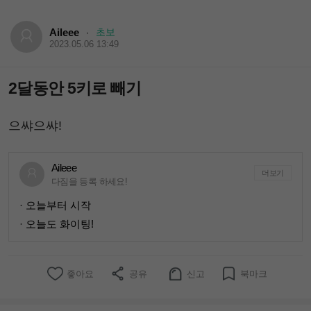
Aileee
초보
·
2023.05.06 13:49
2달동안 5키로 빼기
으쌰으쌰!
Aileee
더보기
다짐을 등록 하세요!
· 오늘부터 시작
· 오늘도 화이팅!
좋아요
공유
신고
북마크