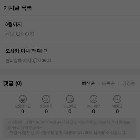
게시글 목록
8월까지
체남
0
31
오사카 미녀 딱 대 ㅋ
빨리살빼야지
0
31
댓글 (0)
최신순
등록순
공감순
｜
｜
도움됐어요
응원해요
궁금해요
부러워요
예뻐요
0
0
0
0
0
※ 상대에 대한 비방이나 욕설 등의 댓글은 피해주세요! 따뜻한 격려와 응원
의 글을 남겨주세요~
-
댓글에 대한 신고가 접수될 경우, 내용에 따라 즉시 삭제될 수 있습니다.