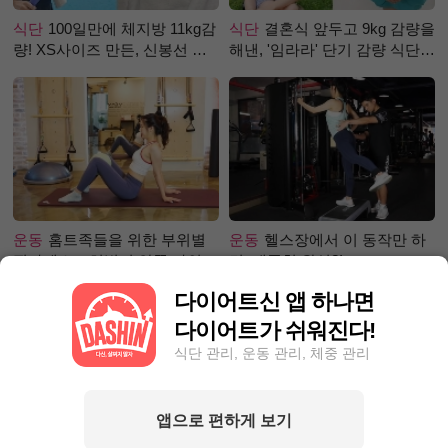
식단
100일만에 체지방 11kg감
식단
결혼식 앞두고 9kg 감량을
량! XS사이즈 만든, 신봉선 식
해낸, '임라라' 단기 감량 식단
단은?
은?
운동
홈트족들을 위한 부위별
운동
헬스장에서 이 동작만 하
필라테스 – 허벅지 안쪽 라인
면, 애플힙 완성?!
만들기편
다이어트신 앱 하나면
다이어트가 쉬워진다!
식단 관리, 운동 관리, 체중 관리
앱으로 편하게 보기