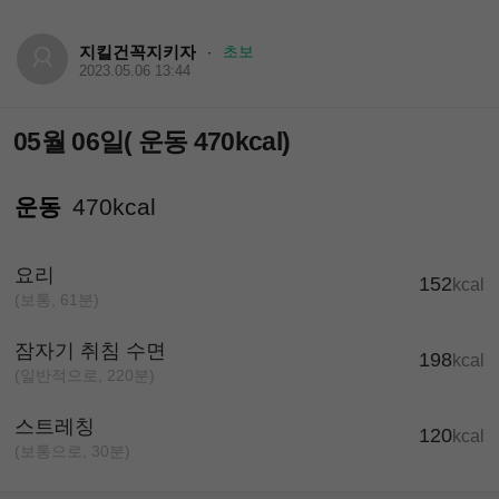
지킬건꼭지키자
초보
·
2023.05.06 13:44
05월 06일( 운동 470kcal)
운동
470kcal
요리
152
kcal
(보통, 61분)
잠자기 취침 수면
198
kcal
(일반적으로, 220분)
스트레칭
120
kcal
(보통으로, 30분)