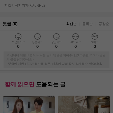
지킬건꼭지키자
0
32
댓글 (0)
최신순
등록순
공감순
｜
｜
도움됐어요
응원해요
궁금해요
부러워요
예뻐요
0
0
0
0
0
※ 상대에 대한 비방이나 욕설 등의 댓글은 피해주세요! 따뜻한 격려와 응원
의 글을 남겨주세요~
-
댓글에 대한 신고가 접수될 경우, 내용에 따라 즉시 삭제될 수 있습니다.
함께 읽으면
도움되는 글