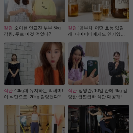
칼럼
소이현 인교진 부부 5kg
칼럼
'콤부차' 어떤 효능 있길
감량, 주로 이것 먹었다?
래, 다이어터에게도 인기있는
걸까?
식단
40kg대 유지하는 박세미!
식단
장영란, 10일 만에 4kg 감
이 식단으로, 20kg 감량했다?
량한 급찐급빠 식단 대공개!