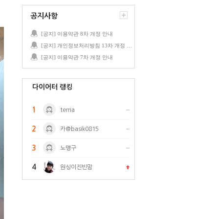
공지사항
[공지] 이용약관 8차 개정 안내
[공지] 개인정보처리방침 13차 개정 안내
[공지] 이용약관 7차 개정 안내
다이어터 랭킹
1
terria
2
카@basik0815
3
노맹구
4
원싱이진빈맘