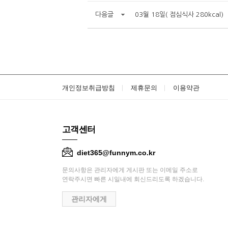
다음글
03월 18일( 점심식사 280kcal)
개인정보취급방침
제휴문의
이용약관
고객센터
diet365@funnym.co.kr
문의사항은 관리자에게 게시판 또는 이메일 주소로
연락주시면 빠른 시일내에 회신드리도록 하겠습니다.
관리자에게