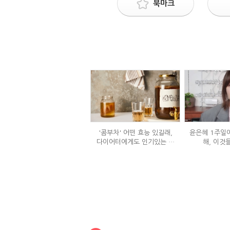
북마크
'콤부차' 어떤 효능 있길래,
윤은혜 1주일에
다이어터에게도 인기있는 걸
해, 이것
까?