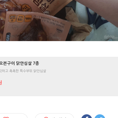
신 오븐구이 닭안심살 7종
깃하고 촉촉한 특수부위 닭안심살
원