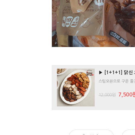
▶ [1+1+1] 닭
스팀오븐으로 구운 쫄
7,500
12,000원