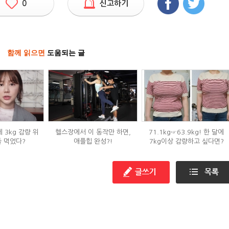
0
신고하기
함께 읽으면
도움되는 글
 3kg 감량 위
헬스장에서 이 동작만 하면,
71.1kg☞63.9kg! 한 달에
들 먹었다?
애플힙 완성?!
7kg이상 감량하고 싶다면?