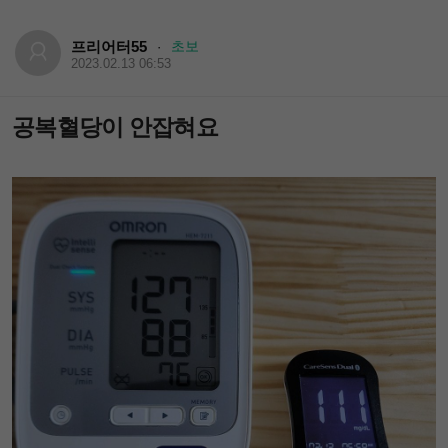
프리어터55
초보
·
2023.02.13 06:53
공복혈당이 안잡혀요