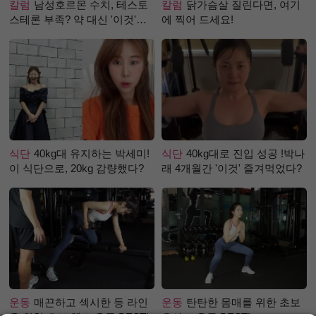
칼럼
남성호르몬 수치, 테스토
칼럼
닭가슴살 질린다면, 여기
스테론 부족? 약 대신 '이것'으
에 찍어 드세요!
로 극복 (진저샷 루틴)
식단
40kg대 유지하는 박세미!
식단
40kg대로 진입 성공 !박나
이 식단으로, 20kg 감량했다?
래 4개월간 '이것' 즐겨먹었다?
운동
매끈하고 섹시한 등 라인
운동
탄탄한 몸매를 위한 초보