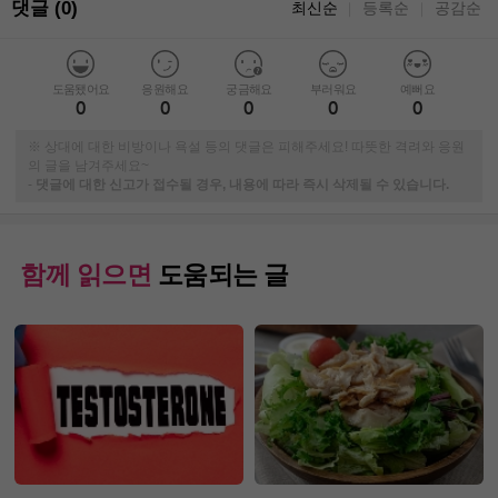
댓글 (0)
최신순
등록순
공감순
｜
｜
도움됐어요
응원해요
궁금해요
부러워요
예뻐요
0
0
0
0
0
※ 상대에 대한 비방이나 욕설 등의 댓글은 피해주세요! 따뜻한 격려와 응원
의 글을 남겨주세요~
-
댓글에 대한 신고가 접수될 경우, 내용에 따라 즉시 삭제될 수 있습니다.
함께 읽으면
도움되는 글