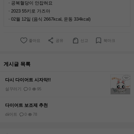
· 공복혈당이 안잡혀요
· 2023 55키로 가즈아
· 02월 12일 (음식 2667kcal, 운동 334kcal)
좋아요
공유
신고
북마크
게시글 목록
다시 다이어트 시자악!!
설꾸러기
0
95
+1
다이어트 보조제 추천
dii어트
0
78