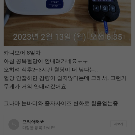
카니보어 8일차
아침 공복혈당이 안내려가네요ㅜㅜ
오히려 식후2~3시간 혈당이 더 낮다는..
혈당 안잡히면 감량이 쉽지않다는데 그래서. 그런가
무게가 거의 안내려갔어요
그나마 눈바디와 줄자사이즈 변화로 힘을얻는중
프리어터55
더보기
다짐을 등록 하세요!