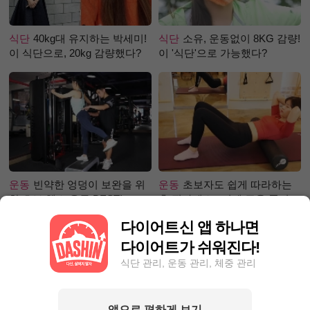
식단
40kg대 유지하는 박세미!
식단
소유, 운동없이 8KG 감량!
이 식단으로, 20kg 감량했다?
이 '식단'으로 가능했다?
운동
빈약한 엉덩이 보완을 위
운동
초보자도 쉽게 따라하는
한 초보 헬스 운동 BEST!
홈 필라테스 –어깨 근육 풀어주
기 편
다이어트신 앱 하나면
다이어트가 쉬워진다!
식단 관리, 운동 관리, 체중 관리
앱으로 편하게 보기