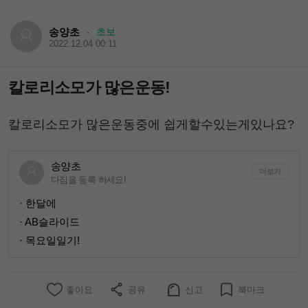
송양초
초보
·
2022.12.04 00:11
칼로리소모가 많은운동!
칼로리소모가 많은운동중에 쉽게할수있는게있나요?
송양초
더보기
다짐을 등록 하세요!
· 한달에
· AB슬라이드
· 목요일일기!
좋아요
공유
신고
북마크