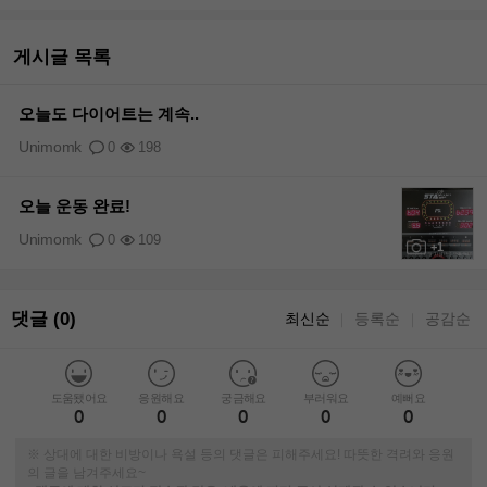
게시글 목록
오늘도 다이어트는 계속..
Unimomk
0
198
오늘 운동 완료!
Unimomk
0
109
+1
댓글 (0)
최신순
등록순
공감순
｜
｜
도움됐어요
응원해요
궁금해요
부러워요
예뻐요
0
0
0
0
0
※ 상대에 대한 비방이나 욕설 등의 댓글은 피해주세요! 따뜻한 격려와 응원
의 글을 남겨주세요~