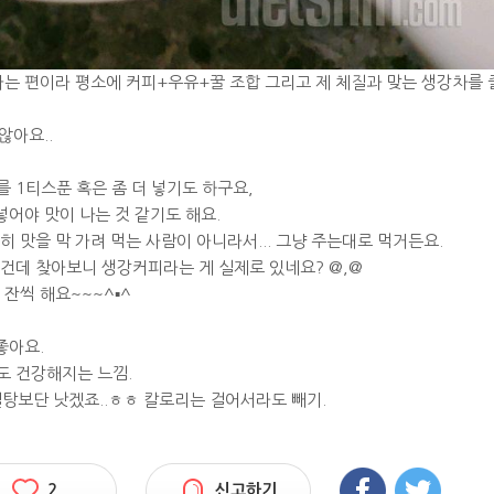
가는 편이라 평소에 커피+우유+꿀 조합 그리고 제 체질과 맞는 생강차를 
않아요..
 1티스푼 혹은 좀 더 넣기도 하구요,
넣어야 맛이 나는 것 같기도 해요.
 맛을 막 가려 먹는 사람이 아니라서... 그냥 주는대로 먹거든요.
건데 찾아보니 생강커피라는 게 실제로 있네요? @,@
잔씩 해요~~~^▪︎^
좋아요.
도 건강해지는 느낌.
탕보단 낫겠죠..ㅎㅎ 칼로리는 걸어서라도 빼기.
2
신고하기