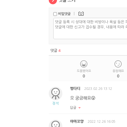
|
비밀댓글
댓글
4
도움됐어요
응원해요
0
0
쩡다디
2023.02.26 13:12
오 궁금해요😮
정석
답글
야마꼬양
2022.12.26 16:05