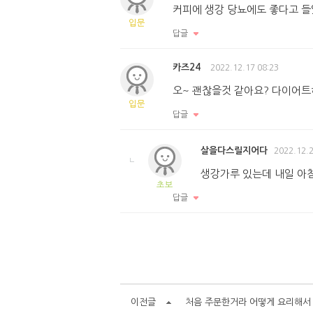
커피에 생강 당뇨에도 좋다고 들었
입문
답글
카즈24
2022.12.17 08:23
오~ 괜찮을것 같아요? 다이어
입문
답글
살을다스릴지어다
2022.12.2
생강가루 있는데 내일 아
초보
답글
이전글
처음 주문한거라 어떻게 요리해서