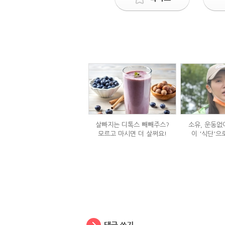
살빠지는 디톡스 빼빼주스?
소유, 운동없이
모르고 마시면 더 살쩌요!
이 '식단'으