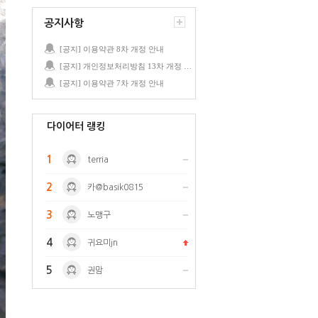
공지사항
[공지] 이용약관 8차 개정 안내
[공지] 개인정보처리방침 13차 개정 안내
[공지] 이용약관 7차 개정 안내
다이어터 랭킹
1
terria
2
카@basik0815
3
노맹구
4
귀요미jn
5
권맘