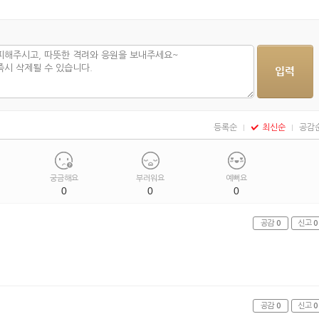
등록순
최신순
공감
궁금해요
부러워요
예뻐요
0
0
0
공감
0
신고
0
공감
0
신고
0