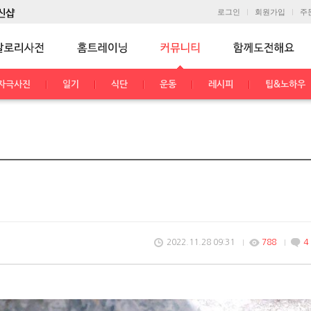
로그인
회원가입
주
자극사진
일기
식단
운동
레시피
팁&노하우
2022.11.28 09:31
788
4