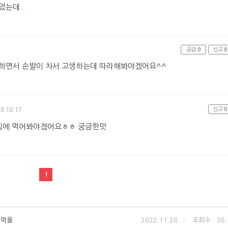
는데...
공감
0
신고
0
트하면서 손발이 차서 고생하는데 따라해봐야겠어요^^
신고
0
8 18:17
침에 먹어봐야겠어요ㅎㅎ 궁금한맛
1
 먹을
2022.11.28
조회수 : 38