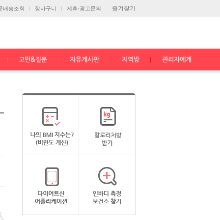
즐겨찾기
문배송조회
장바구니
제휴·광고문의
고민&질문
자유게시판
지역방
관리자에게