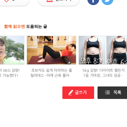
함께 읽으면
도움되는 글
 8KG 감량!
초보자도 쉽게 따라하는 홈
5kg 감량! 다이어트 챌린지
로 가능했다?
필라테스 –어깨 근육 풀어주
1등 거머쥔, 그녀의 성공팁
기 편
대방출!