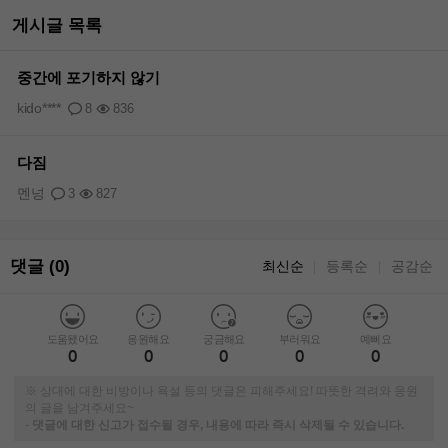
게시글 목록
중간에 포기하지 않기
kido****
8
836
다짐
멘넝
3
827
댓글 (0)
최신순
등록순
공감순
｜
｜
도움됐어요
응원해요
궁금해요
부러워요
예뻐요
0
0
0
0
0
※ 상대에 대한 비방이나 욕설 등의 댓글은 피해주세요! 따뜻한 격려와 응원
의 글을 남겨주세요~
-
댓글에 대한 신고가 접수될 경우, 내용에 따라 즉시 삭제될 수 있습니다.