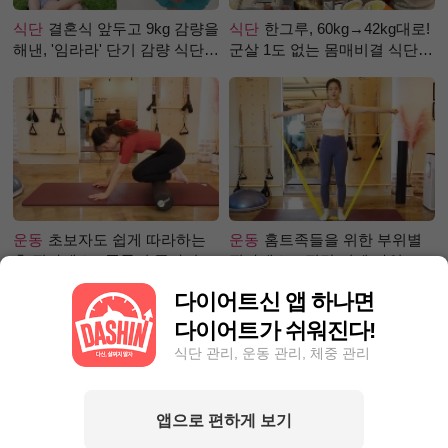
식단
결혼식 앞두고 9kg 감량을
식단
한그루, 60kg→42kg대로!
해낸, '임라라' 단기 감량 식단
군살 1도 없는 몸매비결 식단
은?
은?
운동
초보자도 쉽게 따라하는
운동
홈트족들을 위한 부위별
홈 필라테스 - 폼롤러 종아리 알
필라테스 – 직각 어깨 라인 만
빼기 편
들기 편
다이어트신 앱 하나면
다이어트가 쉬워진다!
식단 관리, 운동 관리, 체중 관리
앱으로 편하게 보기