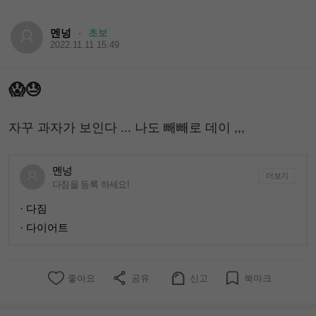
멘넝
초보
·
2022.11.11 15:49
😱😓
자꾸 과자가 보인다 ... 나도 빼빼로 데이 ,,,
멘넝
더보기
다짐을 등록 하세요!
· 다짐
· 다이어트
좋아요
공유
신고
북마크