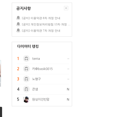
공지사항
[공지] 이용약관 8차 개정 안내
[공지] 개인정보처리방침 13차 개정 안내
[공지] 이용약관 7차 개정 안내
다이어터 랭킹
1
terria
2
카@basik0815
3
노맹구
4
큰샘
N
5
원싱이진빈맘
N