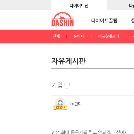
전체
눈바디
비포&애프터
자유게시판
가입!_!
D!단디
인생 최대 몸무게를 찍고 안되겠다 싶어서