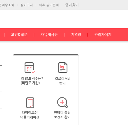
즐겨찾기
문배송조회
장바구니
제휴·광고문의
고민&질문
자유게시판
지역방
관리자에게