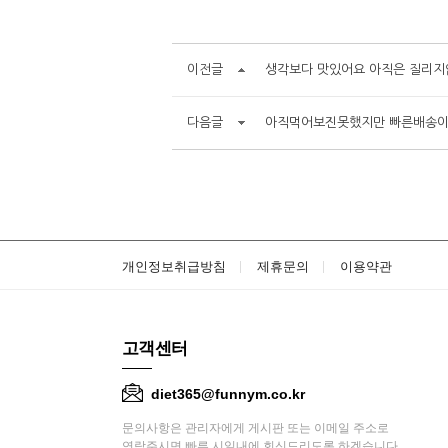
이전글
생각보다 맛있어요 아직은 질리
다음글
아직먹어보진못했지만 빠른배송이
개인정보취급방침
제휴문의
이용약관
고객센터
diet365@funnym.co.kr
문의사항은 관리자에게 게시판 또는 이메일 주소로
연락주시면 빠른 시일내에 회신드리도록 하겠습니다.