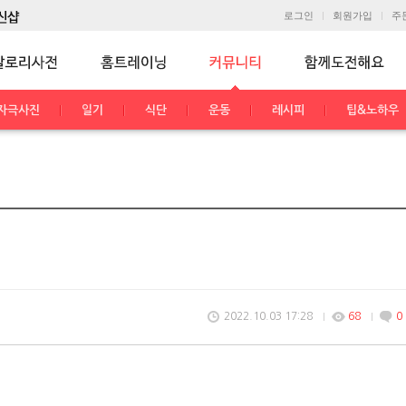
로그인
회원가입
주
자극사진
일기
식단
운동
레시피
팁&노하우
2022.10.03 17:28
68
0