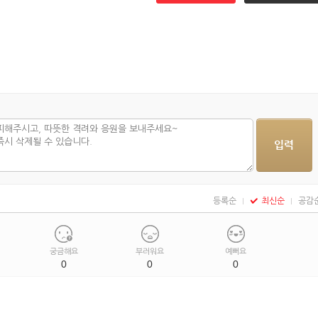
등록순
최신순
공감
궁금해요
부러워요
예뻐요
0
0
0