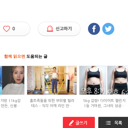
0
신고하기
함께 읽으면
도움되는 글
지방 11kg감
홈트족들을 위한 부위별 필라
5kg 감량! 다이어트 챌린지
 만든, 신봉선
테스 – 직각 어깨 라인 만들
1등 거머쥔, 그녀의 성공팁
은?
기 편
대방출!