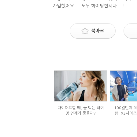
가입했어요 .... 모두 화이팅합시다 ....!!
북마크
다이어트할 때, 물 먹는 타이
100일만에 체
밍 언제가 좋을까?
량! XS사이즈
식단