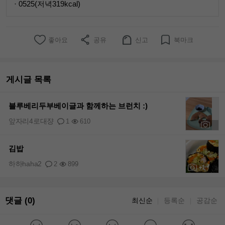
· 0525(저녁319kcal)
좋아요
공유
신고
북마크
게시글 목록
블루베리두부베이글과 함께하는 브런치 :)
앞자리4로대쟝
1
610
+2
김밥
하하haha2
2
899
+1
댓글 (0)
최신순
등록순
공감순
｜
｜