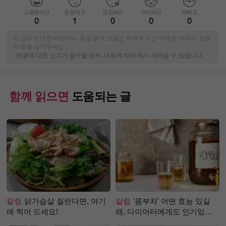
도움됐어요
응원해요
궁금해요
부러워요
예뻐요
0
1
0
0
0
※ 상대에 대한 비방이나 욕설 등의 댓글은 피해주세요! 따뜻한 격려와 응원
의 글을 남겨주세요~
-
댓글에 대한 신고가 접수될 경우, 내용에 따라 즉시 삭제될 수 있습니다.
함께 읽으면
도움되는 글
칼럼
닭가슴살 질린다면, 여기
칼럼
'콤부차' 어떤 효능 있길
에 찍어 드세요!
래, 다이어터에게도 인기있는
걸까?