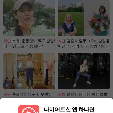
식단
소유, 운동없이 8KG 감량!
식단
결혼식 앞두고 9kg 감량을
이 '식단'으로 가능했다?
해낸, '임라라' 단기 감량 식단
은?
운동
홈트족들을 위한 부위별
운동
탄탄한 몸매를 위한 초보
필라테스 – 직각 어깨 라인 만
유산소 운동 BEST!
들기 편
다이어트신 앱 하나면