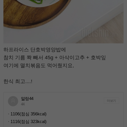
하프라이스 단호박영양밥에
참치 기름 쫙 빼서 45g + 아삭이고추 + 호박잎
여기에 멸치볶음도 먹어줬지요,
한식 최고....!
말랑44
더보기
44
· 1106(점심 356kcal)
· 1116(점심 323kcal)