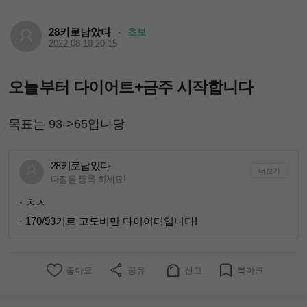
28키로남았다
초보
·
2022.08.10 20:15
오늘부터 다이어트+금주 시작합니다
목표는 93->65입니당
28키로남았다
더보기
다짐을 등록 하세요!
· ㅊㅅ
· 170/93키로 고도비만 다이어터입니다!
좋아요
공유
신고
북마크