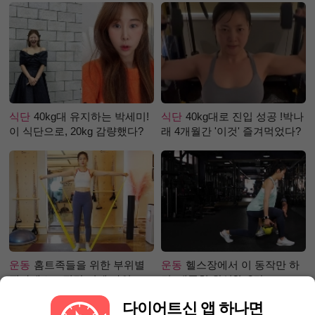
식단
40kg대 유지하는 박세미!
식단
40kg대로 진입 성공 !박나
이 식단으로, 20kg 감량했다?
래 4개월간 '이것' 즐겨먹었다?
운동
홈트족들을 위한 부위별
운동
헬스장에서 이 동작만 하
필라테스 – 직각 어깨 라인 만
면, 애플힙 완성?! -2탄-
들기 편
다이어트신 앱 하나면