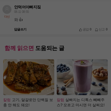
안먹어야빠지짘
08.11 08:55
다신
와 👍
답글쓰기
공감
0
신고
0
함께 읽으면
도움되는 글
칼럼
고기, 달걀로만 단백질 보
칼럼
살빠지는 디톡스 빼빼주
충 안 해도 돼요!
스? 모르고 마시면 더 살쩌요!