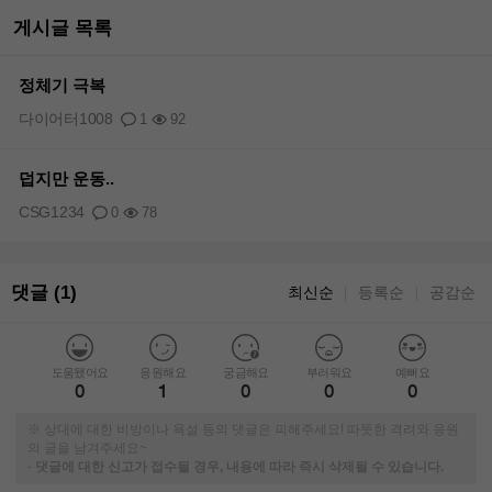
게시글 목록
정체기 극복
다이어터1008
1
92
덥지만 운동..
CSG1234
0
78
댓글 (1)
최신순
등록순
공감순
｜
｜
도움됐어요
응원해요
궁금해요
부러워요
예뻐요
0
1
0
0
0
※ 상대에 대한 비방이나 욕설 등의 댓글은 피해주세요! 따뜻한 격려와 응원
의 글을 남겨주세요~
-
댓글에 대한 신고가 접수될 경우, 내용에 따라 즉시 삭제될 수 있습니다.