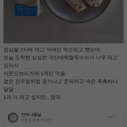
점심을 2시에 먹고 저녁만 먹으려고 했는데
오늘 도착한 싱싱한 괴산대학찰옥수수가 너무 먹고
싶어서
아몬드브리즈에 1개만 먹음
겉은 진주알처럼 윤기나고 쫀득하고 속은 촉촉하니
달달
1개 더 먹고 싶지만.. 참자
언제나봄날
더보기
다짐을 등록 하세요!