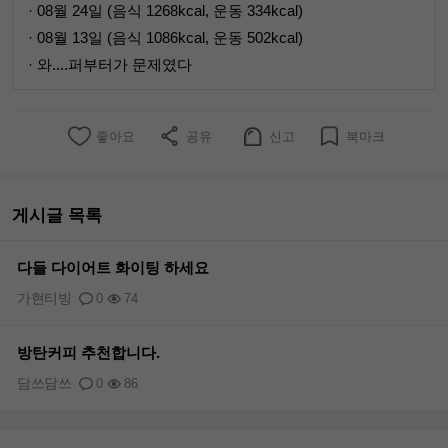
· 08월 24일 (음식 1268kcal, 운동 334kcal)
· 08월 13일 (음식 1086kcal, 운동 502kcal)
· 와....퍼부터가 문제였다
좋아요
공유
신고
북마크
게시글 목록
다들 다이어트 화이팅 하세요
가현티빙
0
74
방탄커피 추천합니다.
담쓰담쓰
0
86