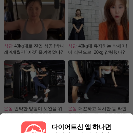
식단
40kg대로 진입 성공 !박나
식단
40kg대 유지하는 박세미!
래 4개월간 '이것' 즐겨먹었다?
이 식단으로, 20kg 감량했다?
운동
빈약한 엉덩이 보완을 위
운동
매끈하고 섹시한 등 라인
한 초보 헬스 운동 BEST!
을 위한 초보 헬스 운동 BEST!
다이어트신 앱 하나면