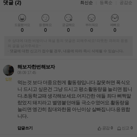
댓글 (2)
최신순
등록순
공감순
｜
｜
도움됐어요
응원해요
궁금해요
부러워요
예뻐요
0
0
0
0
0
※ 상대에 대한 비방이나 욕설 등의 댓글은 피해주세요! 따뜻한 격려와 응원
의 글을 남겨주세요~
-
댓글에 대한 신고가 접수될 경우, 내용에 따라 즉시 삭제될 수 있습니다.
해보자한번해보자
08.09 17:45
입문
먹는것 보다 더중요한게 활동량입니다.잘못허면 폭식오
니 드시고 싶은건 그냥 드시고 평소활동량을 늘리면 됩니
다.초등학교때 생각해보세요.어지간한 애들 죄다 삐쩍말
랐었지 돼지라고 별명붙던애들 극소수였어요.활동량을
늘리면 엥간히 침대와한몸 아닌이상 살빠집니다.응원합
니다.
답글쓰기
공감
0
신고
0