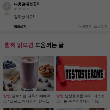
다욧절대성공!!
08.07 01:02
초보
잘하셨어요!
답글쓰기
공감
0
신고
0
함께 읽으면
도움되는 글
칼럼
살빠지는 디톡스 빼빼주
칼럼
남성호르몬 수치, 테스토
스? 모르고 마시면 더 살쩌요!
스테론 부족? 약 대신 '이것'으
로 극복 (진저샷 루틴)