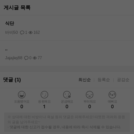
게시글 목록
식단
바비50
1
162
..
Jajajkq88
0
77
댓글 (1)
최신순
등록순
공감순
｜
｜
도움됐어요
응원해요
궁금해요
부러워요
예뻐요
0
1
0
0
0
※ 상대에 대한 비방이나 욕설 등의 댓글은 피해주세요! 따뜻한 격려와 응원
의 글을 남겨주세요~
-
댓글에 대한 신고가 접수될 경우, 내용에 따라 즉시 삭제될 수 있습니다.