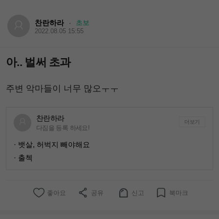
찬란하라
초보
·
2022.08.05 15:55
아.. 벌써 초과
주변 악마들이 너무 많오ㅜㅜ
찬란하라
더보기
다짐을 등록 하세요!
· 뱃살, 허벅지 빼야해요
· 출첵
좋아요
공유
신고
북마크