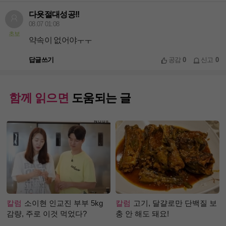
다욧절대성공!!
08.07 01:08
초보
약속이 없어야ㅜㅜ
답글쓰기
공감
0
신고
0
함께 읽으면
도움되는 글
칼럼
소이현 인교진 부부 5kg
칼럼
고기, 달걀로만 단백질 보
감량, 주로 이것 먹었다?
충 안 해도 돼요!