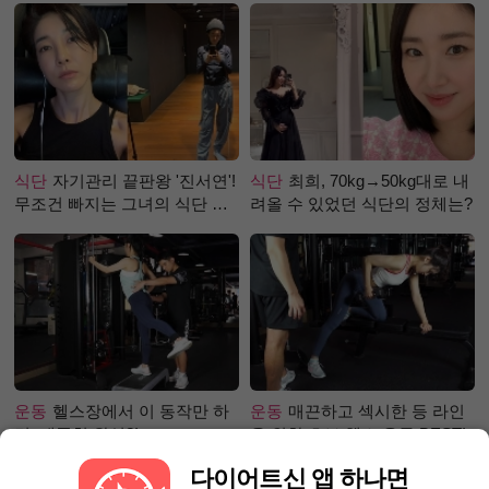
식단
자기관리 끝판왕 '진서연'!
식단
최희, 70kg→50kg대로 내
무조건 빠지는 그녀의 식단 정
려올 수 있었던 식단의 정체는?
체는?
운동
헬스장에서 이 동작만 하
운동
매끈하고 섹시한 등 라인
면, 애플힙 완성?!
을 위한 초보 헬스 운동 BEST!
다이어트신 앱 하나면