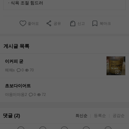
· 식욕 조절 힘드러
좋아요
공유
신고
북마크
게시글 목록
이커피 굳
헤헤s
0
70
+1
초보다이어트
야옹이야옹2
0
72
댓글 (2)
최신순
등록순
공감순
｜
｜