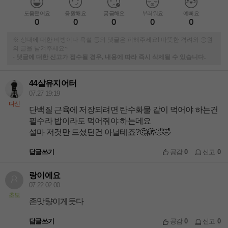
도움됐어요
응원해요
궁금해요
부러워요
예뻐요
0
0
0
0
0
※ 상대에 대한 비방이나 욕설 등의 댓글은 피해주세요! 따뜻한 격려와 응원
의 글을 남겨주세요~
-
댓글에 대한 신고가 접수될 경우, 내용에 따라 즉시 삭제될 수 있습니다.
44살유지어터
07.27 19:19
다신
단백질 근육에 저장되려면 탄수화물 같이 먹어야 하는건
필수라 밥이라도 먹어줘야 하는데요
설마 저것만 드셨던건 아닐테죠?🤔🫣🤣🤣
답글쓰기
공감
0
신고
0
랑이에요
07.22 02:00
초보
존맛턍이게듯다
답글쓰기
공감
0
신고
0