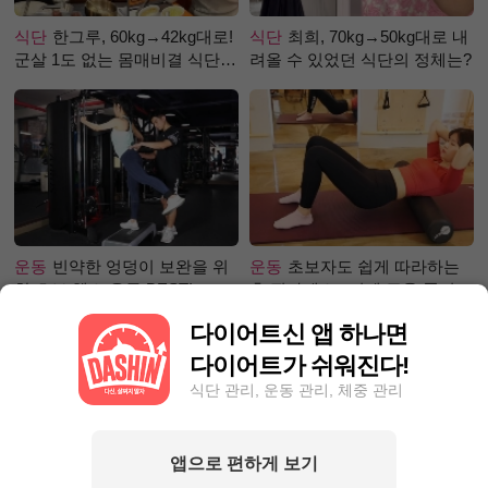
식단
한그루, 60kg→42kg대로!
식단
최희, 70kg→50kg대로 내
군살 1도 없는 몸매비결 식단
려올 수 있었던 식단의 정체는?
은?
운동
빈약한 엉덩이 보완을 위
운동
초보자도 쉽게 따라하는
한 초보 헬스 운동 BEST!
홈 필라테스 –어깨 근육 풀어주
기 편
다이어트신 앱 하나면
다이어트가 쉬워진다!
식단 관리, 운동 관리, 체중 관리
앱으로 편하게 보기