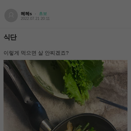
헤헤s
초보
·
2022.07.21 20:11
식단
이렇게 먹으면 살 안찌겠죠?