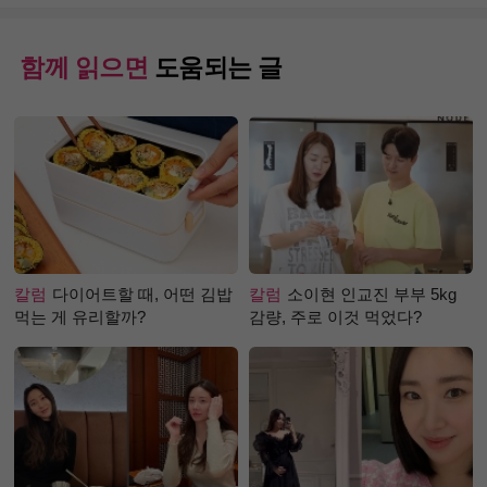
함께 읽으면
도움되는 글
칼럼
다이어트할 때, 어떤 김밥
칼럼
소이현 인교진 부부 5kg
먹는 게 유리할까?
감량, 주로 이것 먹었다?