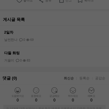
좋아요
공유
신고
북마크
게시글 목록
2일차
닐씬한나
0
69
다들 화팅
거을이
0
83
댓글 (0)
최신순
등록순
공감순
｜
｜
도움됐어요
응원해요
궁금해요
부러워요
예뻐요
0
0
0
0
0
※ 상대에 대한 비방이나 욕설 등의 댓글은 피해주세요! 따뜻한 격려와 응원