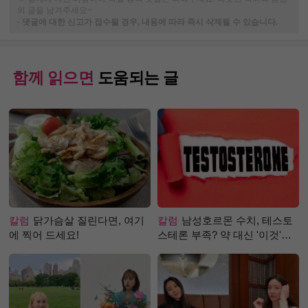
의 글을 남겨주세요~
-
댓글에 대한 신고가 접수될 경우, 내용에 따라 즉시 삭제될 수 있습니다.
함께 읽으면
도움되는 글
칼럼
닭가슴살 질린다면, 여기
칼럼
남성호르몬 수치, 테스토
에 찍어 드세요!
스테론 부족? 약 대신 '이것'으
로 극복 (진저샷 루틴)