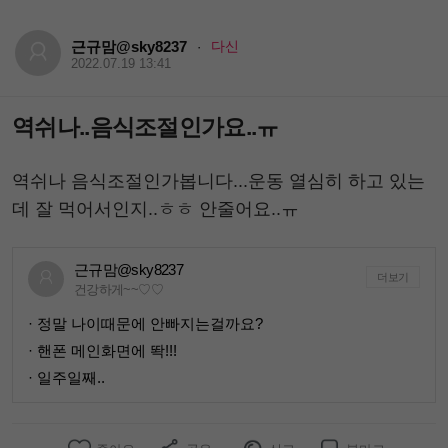
근규맘@sky8237
다신
·
2022.07.19 13:41
역쉬나..음식조절인가요..ㅠ
역쉬나 음식조절인가봅니다...운동 열심히 하고 있는
데 잘 먹어서인지..ㅎㅎ 안줄어요..ㅠ
근규맘@sky8237
더보기
건강하게~~♡♡
· 정말 나이때문에 안빠지는걸까요?
· 핸폰 메인화면에 똭!!!
· 일주일째..