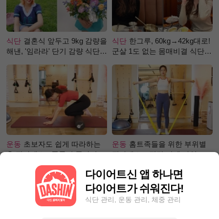
식단
결혼식 앞두고 9kg 감량을
식단
한그루, 60kg→42kg대로!
해낸, '임라라' 단기 감량 식단
군살 1도 없는 몸매비결 식단
은?
은?
운동
초보자도 쉽게 따라하는
운동
홈트족들을 위한 부위별
홈 필라테스 - 폼롤러 종아리 알
필라테스 – 직각 어깨 라인 만
빼기 편
들기 편
다이어트신 앱 하나면
다이어트가 쉬워진다!
식단 관리, 운동 관리, 체중 관리