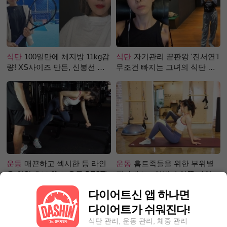
식단
100일만에 체지방 11kg감
식단
자기관리 끝판왕 '진서연'!
량! XS사이즈 만든, 신봉선 식
무조건 빠지는 그녀의 식단 정
단은?
체는?
운동
매끈하고 섹시한 등 라인
운동
홈트족들을 위한 부위별
을 위한 초보 헬스 운동 BEST!
필라테스 – 허벅지 안쪽 라인
만들기편
다이어트신 앱 하나면
다이어트가 쉬워진다!
식단 관리, 운동 관리, 체중 관리