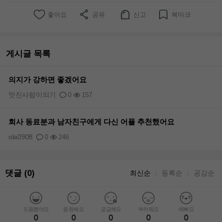
좋아요
공유
신고
북마크
게시글 목록
의지가 강하면 좋겠어요
멋진사람이되기
0
157
회사 동료분과 남자친구에게 다신 어플 추천했어요
ola0908
0
246
댓글 (0)
최신순
등록순
공감순
｜
｜
도움됐어요
응원해요
궁금해요
부러워요
예뻐요
0
0
0
0
0