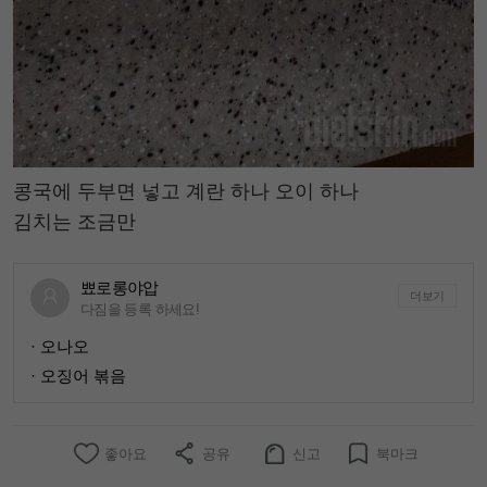
콩국에 두부면 넣고 계란 하나 오이 하나
김치는 조금만
뾰로롱야압
더보기
다짐을 등록 하세요!
· 오나오
· 오징어 볶음
좋아요
공유
신고
북마크