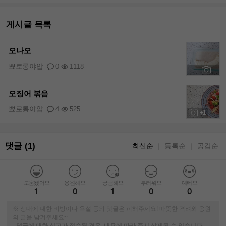
게시글 목록
오나오
뾰로롱야압
0
1118
+1
오징어 볶음
뾰로롱야압
4
525
+1
댓글 (1)
최신순
등록순
공감순
｜
｜
도움됐어요
응원해요
궁금해요
부러워요
예뻐요
1
0
1
0
0
※ 상대에 대한 비방이나 욕설 등의 댓글은 피해주세요! 따뜻한 격려와 응원
의 글을 남겨주세요~