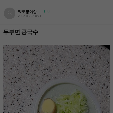
뾰로롱야압
초보
·
2022.06.22 08:11
두부면 콩국수