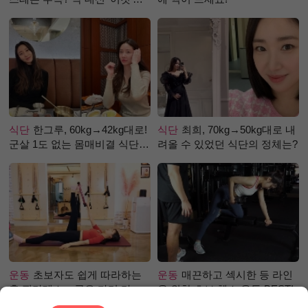
로 극복 (진저샷 루틴)
식단
한그루, 60kg→42kg대로!
식단
최희, 70kg→50kg대로 내
군살 1도 없는 몸매비결 식단
려올 수 있었던 식단의 정체는?
은?
운동
초보자도 쉽게 따라하는
운동
매끈하고 섹시한 등 라인
홈 필라테스 – 곧은 다리 라인
을 위한 초보 헬스 운동 BEST!
만들기 편