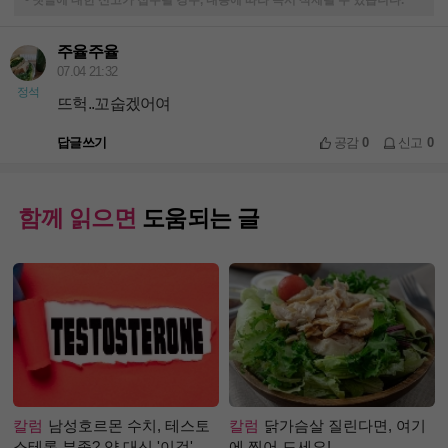
-
댓글에 대한 신고가 접수될 경우, 내용에 따라 즉시 삭제될 수 있습니다.
주율주율
07.04 21:32
정석
뜨헉..꼬숩겠어여
답글쓰기
공감
0
신고
0
함께 읽으면
도움되는 글
칼럼
남성호르몬 수치, 테스토
칼럼
닭가슴살 질린다면, 여기
스테론 부족? 약 대신 '이것'으
에 찍어 드세요!