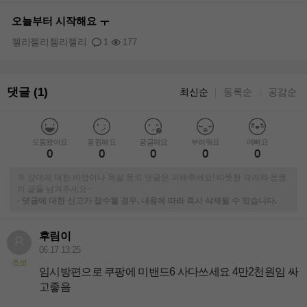
오늘부터 시작해요 ㅜ
젤리젤리젤리젤리
1
177
댓글 (1)
최신순
등록순
공감순
｜
｜
도움됐어요
응원해요
궁금해요
부러워요
예뻐요
0
0
0
0
0
※ 상대에 대한 비방이나 욕설 등의 댓글은 피해주세요! 따뜻한 격려와 응원
의 글을 남겨주세요~
-
댓글에 대한 신고가 접수될 경우, 내용에 따라 즉시 삭제될 수 있습니다.
후림이
06.17 13:25
초보
임시방편으로 쿠팡에 미밴드6 사다쓰세요 4만2천원임 싸
고좋음