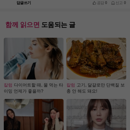
답글쓰기
공감
0
신고
0
함께 읽으면
도움되는 글
칼럼
다이어트할 때, 물 먹는 타
칼럼
고기, 달걀로만 단백질 보
이밍 언제가 좋을까?
충 안 해도 돼요!