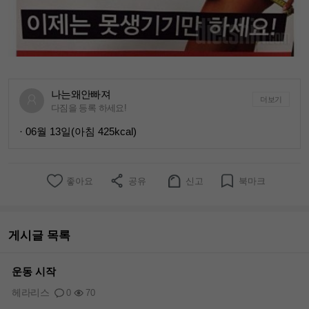
나는왜안빠져
더보기
다짐을 등록 하세요!
· 06월 13일(아침 425kcal)
좋아요
공유
신고
북마크
게시글 목록
운동 시작
헤라리스
0
70