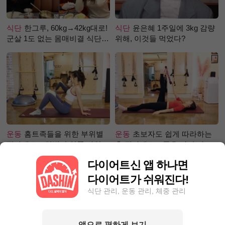
식단
한그루, 60kg→42kg대로!
식단
윤은혜 1주일에 3kg 감량
군살 1도 없는 몸매비결 식단
위해, 이것들 먹었다?
은?
운동
홈트족들을 위한 부위별
운동
초보자도 쉽게 따라하는
필라테스 – 허벅지 안쪽 라인
홈 필라테스 – 곧은 다리 라인
만들기편
만들기 편
다이어트신 앱 하나면
다이어트가 쉬워진다!
식단 관리, 운동 관리, 체중 관리
앱으로 편하게 보기