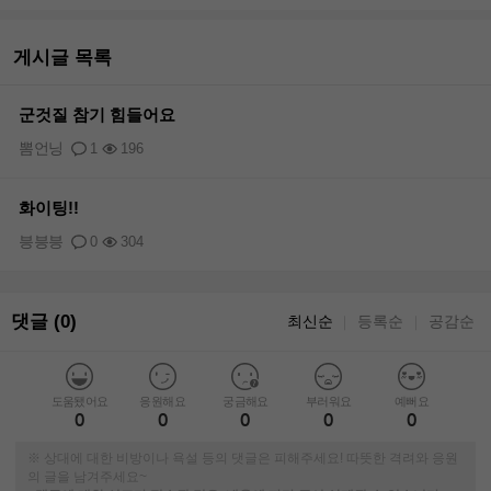
게시글 목록
군것질 참기 힘들어요
뽐언닝
1
196
화이팅!!
븡븡븡
0
304
댓글 (0)
최신순
등록순
공감순
｜
｜
도움됐어요
응원해요
궁금해요
부러워요
예뻐요
0
0
0
0
0
※ 상대에 대한 비방이나 욕설 등의 댓글은 피해주세요! 따뜻한 격려와 응원
의 글을 남겨주세요~