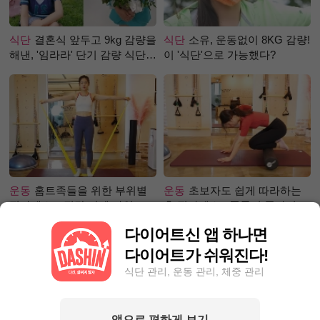
식단
결혼식 앞두고 9kg 감량을
식단
소유, 운동없이 8KG 감량!
해낸, '임라라' 단기 감량 식단
이 '식단'으로 가능했다?
은?
운동
홈트족들을 위한 부위별
운동
초보자도 쉽게 따라하는
필라테스 – 직각 어깨 라인 만
홈 필라테스 - 폼롤러 종아리 알
들기 편
빼기 편
다이어트신 앱 하나면
다이어트가 쉬워진다!
식단 관리, 운동 관리, 체중 관리
앱으로 편하게 보기