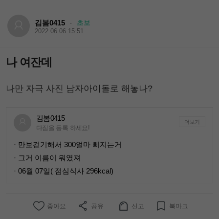
김봄0415
초보
·
2022.06.06 15:51
나 여잔데
나만 자극 사진 남자아이돌로 해놓나?
김봄0415
더보기
다짐을 등록 하세요!
· 만보걷기해서 300얼마 삐지는거
· 그거 이름이 뭐였져
· 06월 07일( 점심식사 296kcal)
좋아요
공유
신고
북마크