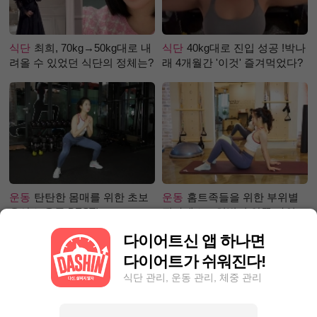
식단
최희, 70kg→50kg대로 내
식단
40kg대로 진입 성공 !박나
려올 수 있었던 식단의 정체는?
래 4개월간 '이것' 즐겨먹었다?
운동
탄탄한 몸매를 위한 초보
운동
홈트족들을 위한 부위별
유산소 운동 BEST!
필라테스 – 허벅지 안쪽 라인
만들기편
다이어트신 앱 하나면
다이어트가 쉬워진다!
식단 관리, 운동 관리, 체중 관리