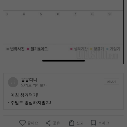
응응디니
더보기
50키로 찍어보자
· 아침 챙겨먹기!
· 주말도 방심하지말쟈!
좋아요
공유
신고
북마크