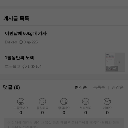
게시글 목록
이번달에 60kg대 가자
Djekeo
0
225
1달동안의 노력
호국불교
1
164
+2
댓글 (0)
최신순
등록순
공감순
｜
｜
도움됐어요
응원해요
궁금해요
부러워요
예뻐요
0
0
0
0
0
※ 상대에 대한 비방이나 욕설 등의 댓글은 피해주세요! 따뜻한 격려와 응원
의 글을 남겨주세요~