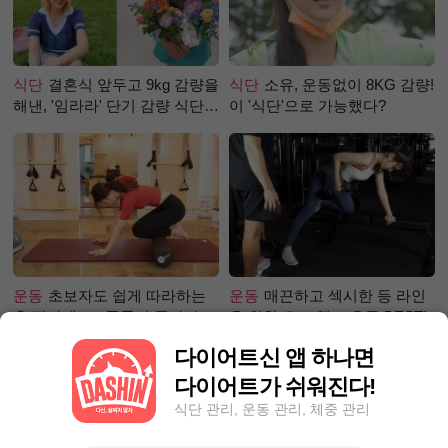
식단
결혼식 앞두고 9kg 감량을
식단
소유, 운동없이 8KG 감량!
해낸, '임라라' 단기 감량 식단
이 '식단'으로 가능했다?
은?
운동
초보자도 쉽게 따라하는
운동
매끈하고 섹시한 등 라인
홈 필라테스 - 폼롤러 종아리 알
을 위한 초보 헬스 운동 BEST!
빼기 편
다이어트신 앱 하나면
다이어트가 쉬워진다!
식단 관리, 운동 관리, 체중 관리