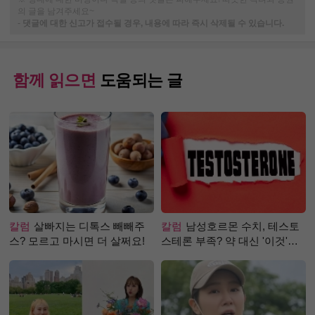
의 글을 남겨주세요~
-
댓글에 대한 신고가 접수될 경우, 내용에 따라 즉시 삭제될 수 있습니다.
함께 읽으면
도움되는 글
칼럼
살빠지는 디톡스 빼빼주
칼럼
남성호르몬 수치, 테스토
스? 모르고 마시면 더 살쩌요!
스테론 부족? 약 대신 '이것'으
로 극복 (진저샷 루틴)