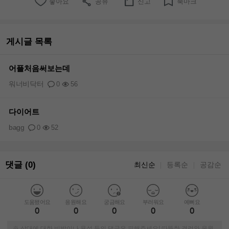
좋아요
공유
신고
북마크
게시글 목록
어플처음써보는데
워너비닥터
0
56
다이어트
bagg
0
52
댓글 (0)
최신순
등록순
공감순
｜
｜
도움됐어요
응원해요
궁금해요
부러워요
예뻐요
0
0
0
0
0
※ 상대에 대한 비방이나 욕설 등의 댓글은 피해주세요! 따뜻한 격려와 응원