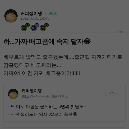
커피쟁이댕
초보
·
2022.06.01 14:43
1
1
1
하...가짜 배고픔에 속지 말자😂
배부르게 밥먹고 출근했는데....출근길 자전거타기로
땀흘렸다고 배고파하는...
가짜야! 이건 가짜 배고픔이야!!!!!!
커피쟁이댕
더보기
10kg 감량 성공 좀 해보자👊🏻
· 또 다시 다짐을 굳게하는 6월의 첫날👊🏻
· 시판 샐러드는 역시..칼로리 폭탄😂