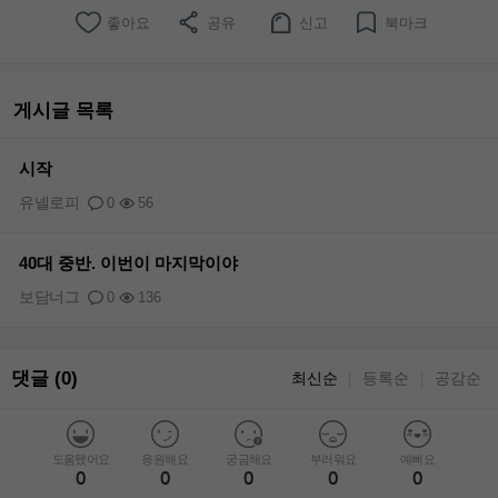
좋아요
공유
신고
북마크
게시글 목록
시작
유넬로피
0
56
40대 중반. 이번이 마지막이야
보담너그
0
136
댓글 (0)
최신순
등록순
공감순
｜
｜
도움됐어요
응원해요
궁금해요
부러워요
예뻐요
0
0
0
0
0