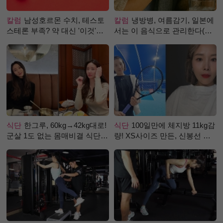
칼럼
남성호르몬 수치, 테스토
칼럼
냉방병, 여름감기, 일본에
스테론 부족? 약 대신 '이것'으
서는 이 음식으로 관리한다(생
로 극복 (진저샷 루틴)
강즙 진저샷)
식단
한그루, 60kg→42kg대로!
식단
100일만에 체지방 11kg감
군살 1도 없는 몸매비결 식단
량! XS사이즈 만든, 신봉선 식
은?
단은?