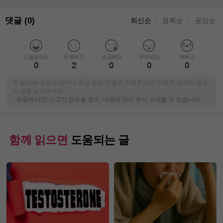
댓글 (0)
최신순
등록순
공감순
｜
｜
도움됐어요
응원해요
궁금해요
부러워요
예뻐요
0
2
0
0
0
※ 상대에 대한 비방이나 욕설 등의 댓글은 피해주세요! 따뜻한 격려와 응원
의 글을 남겨주세요~
-
댓글에 대한 신고가 접수될 경우, 내용에 따라 즉시 삭제될 수 있습니다.
함께 읽으면
도움되는 글