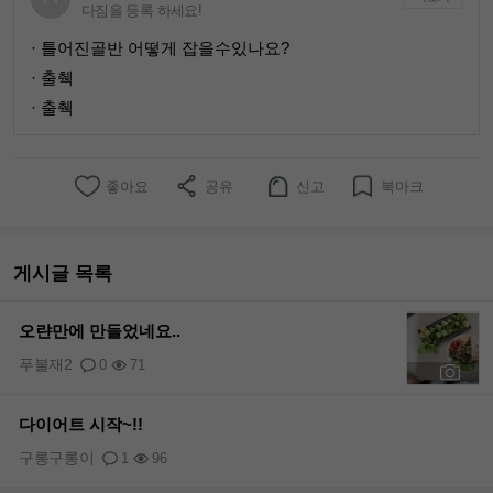
다짐을 등록 하세요!
· 틀어진골반 어떻게 잡을수있나요?
· 출췍
· 출췍
좋아요
공유
신고
북마크
게시글 목록
오랸만에 만들었네요..
푸불재2
0
71
+1
다이어트 시작~!!
구롱구롱이
1
96