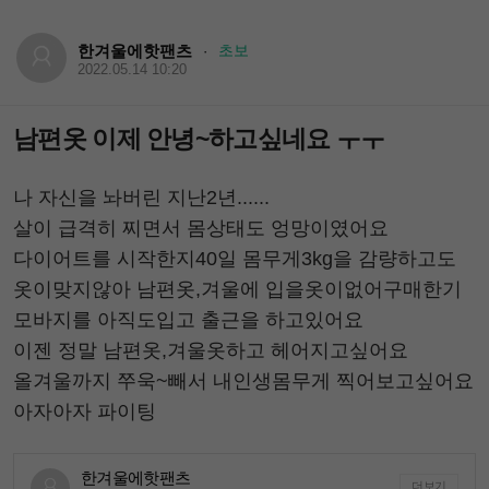
한겨울에핫팬츠
초보
·
2022.05.14 10:20
남편옷 이제 안녕~하고싶네요 ㅜㅜ
나 자신을 놔버린 지난2년......
살이 급격히 찌면서 몸상태도 엉망이였어요
다이어트를 시작한지40일 몸무게3kg을 감량하고도
옷이맞지않아 남편옷,겨울에 입을옷이없어구매한기
모바지를 아직도입고 출근을 하고있어요
이젠 정말 남편옷,겨울옷하고 헤어지고싶어요
올겨울까지 쭈욱~빼서 내인생몸무게 찍어보고싶어요
아자아자 파이팅
한겨울에핫팬츠
더보기