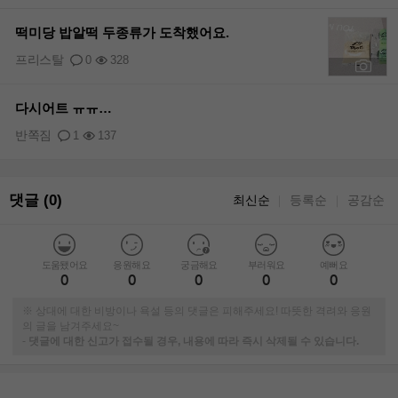
떡미당 밥알떡 두종류가 도착했어요.
프리스탈
0
328
+6
다시어트 ㅠㅠ…
반쪽짐
1
137
댓글 (0)
최신순
등록순
공감순
｜
｜
도움됐어요
응원해요
궁금해요
부러워요
예뻐요
0
0
0
0
0
※ 상대에 대한 비방이나 욕설 등의 댓글은 피해주세요! 따뜻한 격려와 응원
의 글을 남겨주세요~
-
댓글에 대한 신고가 접수될 경우, 내용에 따라 즉시 삭제될 수 있습니다.