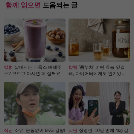
함께 읽으면
도움되는 글
칼럼
살빠지는 디톡스 빼빼주
칼럼
'콤부차' 어떤 효능 있길
스? 모르고 마시면 더 살쩌요!
래, 다이어터에게도 인기있는
걸까?
식단
소유, 운동없이 8KG 감량!
식단
장영란, 10일 만에 4kg 감