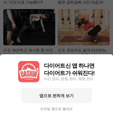
이 '식단'으로 가능했다?
량한 급찐급빠 식단 대공개!
운동
매끈하고 섹시한 등 라인
운동
초보자도 쉽게 따라하는
을 위한 초보 헬스 운동 BEST!
홈 필라테스 - 폼롤러 종아리 알
빼기 편
다이어트신 앱 하나면
다이어트가 쉬워진다!
식단 관리, 운동 관리, 체중 관리
앱으로 편하게 보기
성공후기
5kg 감량! 다이어트
성공후기
50kg대에서 40kg로!
챌린지 1등 거머쥔, 그녀의 성
완벽한 눈바디를 가지기까지?
모바일 웹으로 볼래요