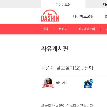
전체
눈바디
비포&애프터
자유게시판
체중계 달고살기(2)...산행
17
비드어0
오늘도 변함없이 산행다녀왔습니다.