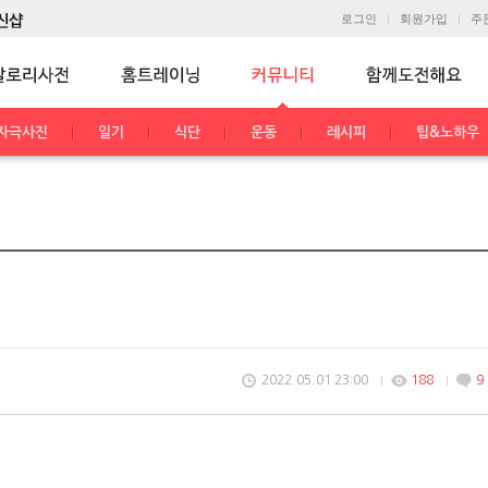
로그인
회원가입
주
자극사진
일기
식단
운동
레시피
팁&노하우
2022.05.01 23:00
188
9