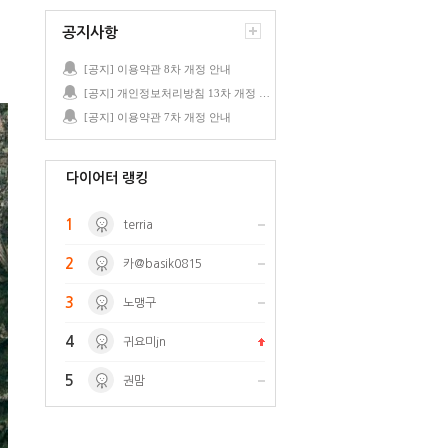
공지사항
[공지] 이용약관 8차 개정 안내
[공지] 개인정보처리방침 13차 개정 안내
[공지] 이용약관 7차 개정 안내
다이어터 랭킹
1
terria
2
카@basik0815
3
노맹구
4
귀요미jn
5
권맘