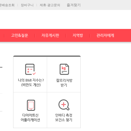
즐겨찾기
문배송조회
장바구니
제휴·광고문의
고민&질문
자유게시판
지역방
관리자에게