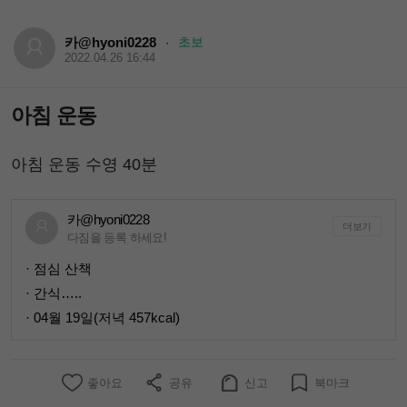
카@hyoni0228
초보
·
2022.04.26 16:44
아침 운동
아침 운동 수영 40분
카@hyoni0228
더보기
다짐을 등록 하세요!
· 점심 산책
· 간식…..
· 04월 19일(저녁 457kcal)
좋아요
공유
신고
북마크