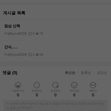
게시글 목록
점심 산책
카@hyoni0228
0
75
간식…..
카@hyoni0228
1
54
댓글 (0)
최신순
등록순
공감순
｜
｜
도움됐어요
응원해요
궁금해요
부러워요
예뻐요
0
0
0
0
0
※ 상대에 대한 비방이나 욕설 등의 댓글은 피해주세요! 따뜻한 격려와 응원
의 글을 남겨주세요~