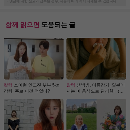
-
댓글에 대한 신고가 접수될 경우, 내용에 따라 즉시 삭제될 수 있습니다.
함께 읽으면
도움되는 글
칼럼
소이현 인교진 부부 5kg
칼럼
냉방병, 여름감기, 일본에
감량, 주로 이것 먹었다?
서는 이 음식으로 관리한다(생
강즙 진저샷)