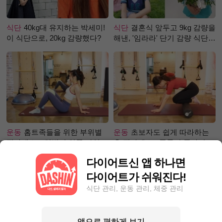
식단
40kg대 유지하는 박세미!
식단
결혼식 앞두고 9kg 감량을
이 식단으로, 20kg 감량했다?
해낸, '임라라' 단기 감량 식단
은?
운동
홈트족들을 위한 부위별
운동
초보자도 쉽게 따라하는
필라테스 – 허벅지 안쪽 라인
홈 필라테스 - 폼롤러 종아리 알
만들기편
빼기 편
다이어트신 앱 하나면
다이어트가 쉬워진다!
식단 관리, 운동 관리, 체중 관리
앱으로 편하게 보기