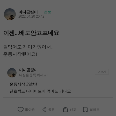
미니곰팅이
초보
·
2022.04.20 20:42
이젠...배도안고프네요
뭘먹어도 재미가없어서..
운동시작했어요!
미니곰팅이
더보기
다짐을 등록 하세요!
· 운동시작 2일차!
· 단호박도 다이어트에 먹어도 되나요
좋아요
공유
신고
북마크