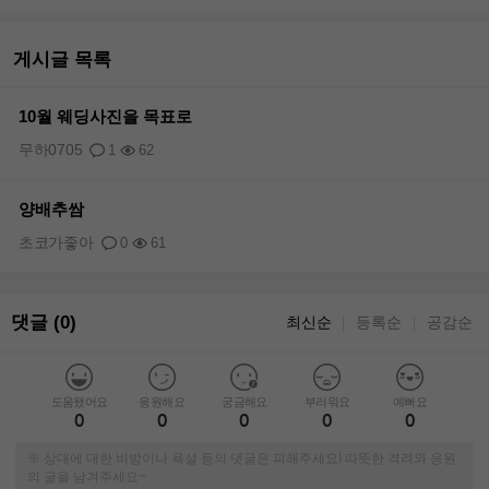
게시글 목록
10월 웨딩사진을 목표로
무하0705
1
62
양배추쌈
초코가좋아
0
61
댓글 (0)
최신순
등록순
공감순
｜
｜
도움됐어요
응원해요
궁금해요
부러워요
예뻐요
0
0
0
0
0
※ 상대에 대한 비방이나 욕설 등의 댓글은 피해주세요! 따뜻한 격려와 응원
의 글을 남겨주세요~