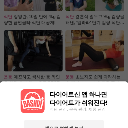
식단
장영란, 10일 만에 4kg 감
식단
결혼식 앞두고 9kg 감량을
량한 급찐급빠 식단 대공개!
해낸, '임라라' 단기 감량 식단
은?
운동
매끈하고 섹시한 등 라인
운동
초보자도 쉽게 따라하는
을 위한 초보 헬스 운동 BEST!
홈 필라테스 –어깨 근육 풀어주
기 편
다이어트신 앱 하나면
다이어트가 쉬워진다!
식단 관리, 운동 관리, 체중 관리