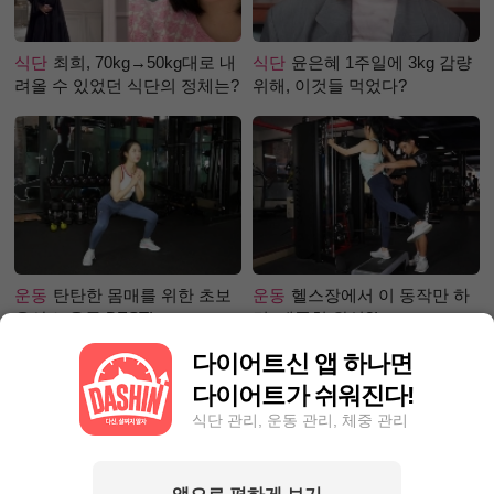
식단
최희, 70kg→50kg대로 내
식단
윤은혜 1주일에 3kg 감량
려올 수 있었던 식단의 정체는?
위해, 이것들 먹었다?
운동
탄탄한 몸매를 위한 초보
운동
헬스장에서 이 동작만 하
유산소 운동 BEST!
면, 애플힙 완성?!
다이어트신 앱 하나면
다이어트가 쉬워진다!
식단 관리, 운동 관리, 체중 관리