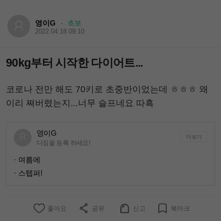
영이G
초보
·
2022.04.18 09:10
90kg부터 시작한 다이어트...
코로나 전만 해도 70키로 초중반이었는데 ㅎㅎㅎ 왜
이리 쪄버렸는지...너무 슬프네요 따흑
영이G
더보기
다짐을 등록 하세요!
· 여름에
· 스텝퍼!
좋아요
공유
신고
북마크