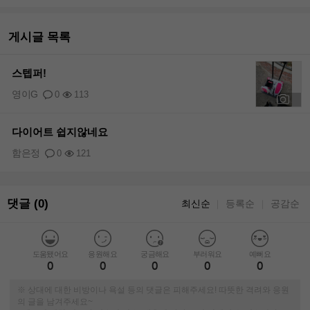
게시글 목록
스텝퍼!
영이G
0
113
+1
다이어트 쉽지않네요
함은정
0
121
댓글 (0)
최신순
등록순
공감순
｜
｜
도움됐어요
응원해요
궁금해요
부러워요
예뻐요
0
0
0
0
0
※ 상대에 대한 비방이나 욕설 등의 댓글은 피해주세요! 따뜻한 격려와 응원
의 글을 남겨주세요~