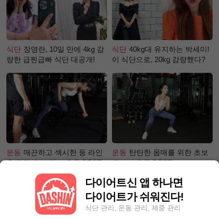
식단
장영란, 10일 만에 4kg 감
식단
40kg대 유지하는 박세미!
량한 급찐급빠 식단 대공개!
이 식단으로, 20kg 감량했다?
운동
매끈하고 섹시한 등 라인
운동
탄탄한 몸매를 위한 초보
을 위한 초보 헬스 운동 BEST!
유산소 운동 BEST!
다이어트신 앱 하나면
다이어트가 쉬워진다!
식단 관리, 운동 관리, 체중 관리