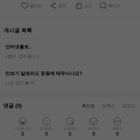
좋아요
공유
신고
북마크
게시글 목록
인터넷홈트..
e별비
0
111
만보기 칼로리도 운동에 태우시나요?
디쑨
0
75
댓글 (0)
최신순
등록순
공감순
｜
｜
도움됐어요
응원해요
궁금해요
부러워요
예뻐요
0
0
0
0
0