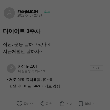
카@jhk5104
초보
·
2022.04.07 23:29
다이어트 3주차
식단, 운동 잘하고있다~!!
지금처럼만 잘하자~
카@jhk5104
더보기
다짐을 등록 하세요!
· 저도 살짝 출첵해봅니다~!!
· 한달다이어트 3주차 6키로 감량
좋아요
공유
신고
북마크