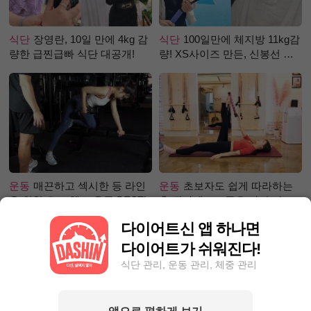
식단
장영란, 10일 만에 4kg 감
식단
100일만에 체지방 11kg감
량한 급찐급빠 식단 대공개!
량! XS사이즈 만든, 신봉선 식
단은?
운동
매끈하고 섹시한 등 라인
운동
초보자도 쉽게 따라하는
을 위한 초보 헬스 운동 BEST!
홈 필라테스 – 곧은 다리 라인
만들기 편
다이어트신 앱 하나면
다이어트가 쉬워진다!
식단 관리, 운동 관리, 체중 관리