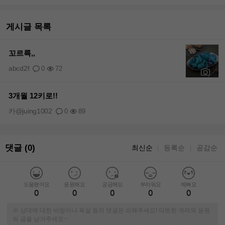
게시글 목록
꼬르륵,,
abcd2f
0
72
+1
3개월 12키로!!
카@juing1002
0
89
댓글 (0)
최신순
등록순
공감순
｜
｜
도움됐어요
응원해요
궁금해요
부러워요
예뻐요
0
0
0
0
0
※ 상대에 대한 비방이나 욕설 등의 댓글은 피해주세요! 따뜻한 격려와 응원
의 글을 남겨주세요~