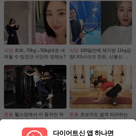
식단
최희, 70kg→50kg대로 내
식단
100일만에 체지방 11kg감
려올 수 있었던 식단의 정체는?
량! XS사이즈 만든, 신봉선 식
단은?
운동
헬스장에서 이 동작만 하
운동
초보자도 쉽게 따라하는
면, 애플힙 완성?!
홈 필라테스 - 폼롤러 종아리 알
빼기 편
다이어트신 앱 하나면