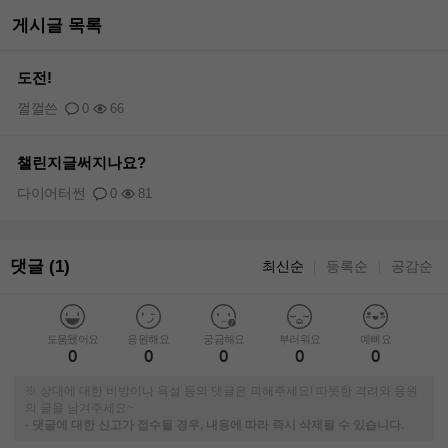
게시글 목록
도전!
껄껄쓴
0
66
챌린지글써지나요?
다이어터썬
0
81
댓글 (1)
최신순
등록순
공감순
｜
｜
도움됐어요
응원해요
궁금해요
부러워요
예뻐요
0
0
0
0
0
※ 상대에 대한 비방이나 욕설 등의 댓글은 피해주세요! 따뜻한 격려와 응원
의 글을 남겨주세요~
-
댓글에 대한 신고가 접수될 경우, 내용에 따라 즉시 삭제될 수 있습니다.