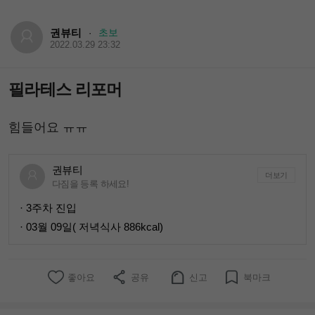
권뷰티
초보
·
2022.03.29 23:32
필라테스 리포머
힘들어요 ㅠㅠ
권뷰티
더보기
다짐을 등록 하세요!
· 3주차 진입
· 03월 09일( 저녁식사 886kcal)
좋아요
공유
신고
북마크