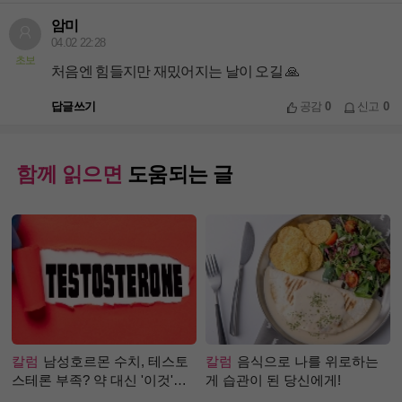
암미
04.02 22:28
초보
처음엔 힘들지만 재밌어지는 날이 오길 🙏
답글쓰기
공감
0
신고
0
함께 읽으면
도움되는 글
칼럼
남성호르몬 수치, 테스토
칼럼
음식으로 나를 위로하는
스테론 부족? 약 대신 '이것'으
게 습관이 된 당신에게!
로 극복 (진저샷 루틴)