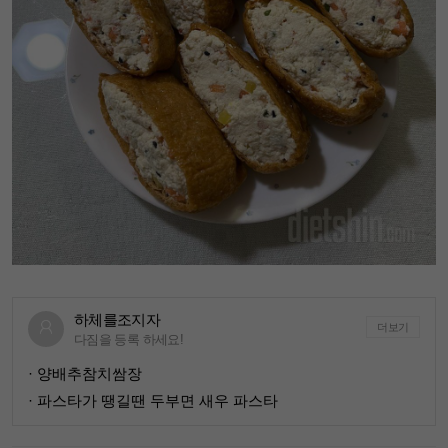
하체를조지자
더보기
다짐을 등록 하세요!
· 양배추참치쌈장
· 파스타가 땡길땐 두부면 새우 파스타