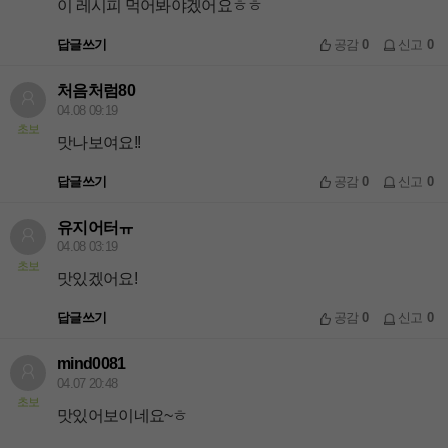
이 레시피 먹어봐야겠어요ㅎㅎ
답글쓰기
공감
0
신고
0
처음처럼80
04.08 09:19
초보
맛나보여요!!
답글쓰기
공감
0
신고
0
유지어터ㅠ
04.08 03:19
초보
맛있겠어요!
답글쓰기
공감
0
신고
0
mind0081
04.07 20:48
초보
맛있어보이네요~ㅎ