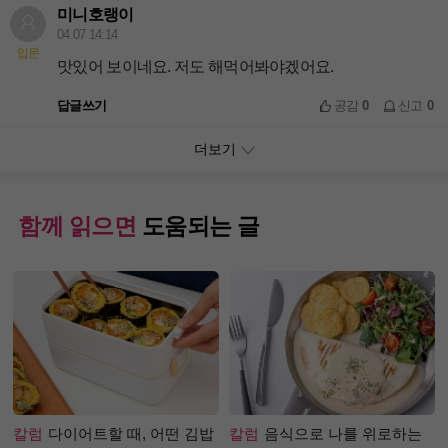
미니호랭이
04.07 14:14
입문
맛있어 보이네요. 저도 해먹어봐야겠어요.
답글쓰기
공감
0
신고
0
더보기
함께 읽으면
도움되는 글
칼럼
다이어트할 때, 어떤 김밥
칼럼
음식으로 나를 위로하는