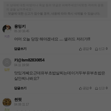
※ 상대에 대한 비방이나 욕설 등의 댓글은 피해주세요! 따뜻한 격려와 응원
의 글을 남겨주세요~
-
댓글에 대한 신고가 접수될 경우, 내용에 따라 즉시 삭제될 수 있습니다.
융밍키
05.10 16:45
지존
어머 오늘 당장 해야겠네요 ..... 샐러드 저리가!!!
답글쓰기
공감
0
신고
0
카@lsm82830854
04.11 19:58
입문
맛있게쎼요근데유부초밥살찌는데이거두부유부초밥은
살안찌나봐요?
답글쓰기
공감
0
신고
0
썬핏
04.08 11:17
초보