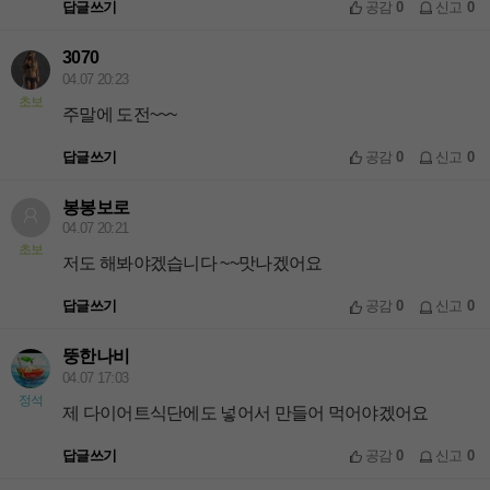
답글쓰기
공감
0
신고
0
3070
04.07 20:23
초보
주말에 도전~~~
답글쓰기
공감
0
신고
0
봉봉보로
04.07 20:21
초보
저도 해봐야겠습니다 ~~맛나겠어요
답글쓰기
공감
0
신고
0
뚱한나비
04.07 17:03
정석
제 다이어트식단에도 넣어서 만들어 먹어야겠어요
답글쓰기
공감
0
신고
0