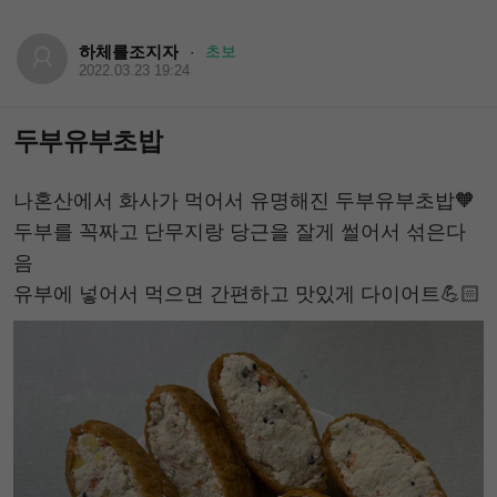
하체를조지자
초보
·
2022.03.23 19:24
두부유부초밥
나혼산에서 화사가 먹어서 유명해진 두부유부초밥🧡
두부를 꼭짜고 단무지랑 당근을 잘게 썰어서 섞은다
음
유부에 넣어서 먹으면 간편하고 맛있게 다이어트💪🏻