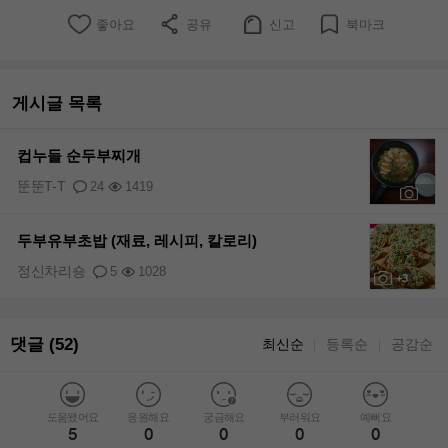
좋아요
공유
신고
북마크
게시글 목록
컵누들 순두부찌개
뚠뚠T-T
24
1419
+1
두부유부초밥 (재료, 레시피, 칼로리)
정신차리숑
5
1028
+3
댓글 (52)
최신순
등록순
공감순
｜
｜
도움됐어요
응원해요
궁금해요
부러워요
예뻐요
5
0
0
0
0