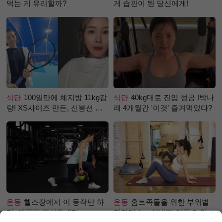
먹는 게 유리할까?
게 습관이 된 당신에게!
식단
100일만에 체지방 11kg감
식단
40kg대로 진입 성공 !박나
량! XS사이즈 만든, 신봉선 식
래 4개월간 '이것' 즐겨먹었다?
단은?
운동
헬스장에서 이 동작만 하
운동
홈트족들을 위한 부위별
면, 애플힙 완성?! -2탄-
필라테스 – 허벅지 안쪽 라인