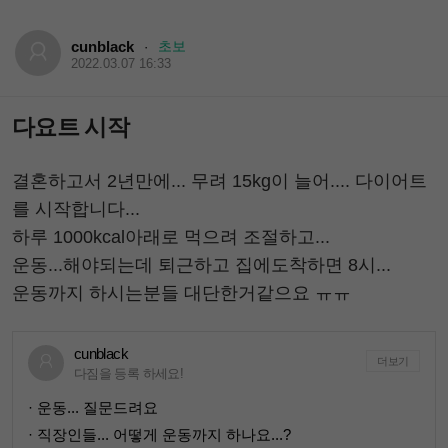
cunblack
초보
·
2022.03.07 16:33
다요트 시작
결혼하고서 2년만에... 무려 15kg이 늘어.... 다이어트
를 시작합니다...
하루 1000kcal아래로 먹으려 조절하고...
운동...해야되는데 퇴근하고 집에도착하면 8시...
운동까지 하시는분들 대단한거같으요 ㅠㅠ
cunblack
더보기
다짐을 등록 하세요!
· 운동... 질문드려요
· 직장인들... 어떻게 운동까지 하나요...?