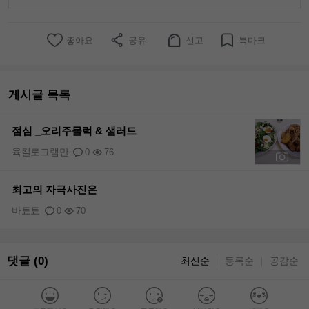
좋아요
공유
신고
북마크
게시글 목록
점심 _오리주물럭 & 샐러드
육킬로그램만
0
76
+1
최고의 자극사진은
바툐툐
0
70
댓글 (0)
최신순
등록순
공감순
｜
｜