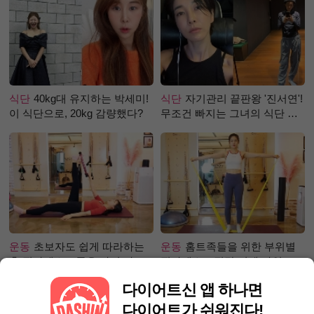
식단
40kg대 유지하는 박세미!
식단
자기관리 끝판왕 '진서연'!
이 식단으로, 20kg 감량했다?
무조건 빠지는 그녀의 식단 정
체는?
운동
초보자도 쉽게 따라하는
운동
홈트족들을 위한 부위별
홈 필라테스 – 곧은 다리 라인
필라테스 – 직각 어깨 라인 만
만들기 편
들기 편
다이어트신 앱 하나면
다이어트가 쉬워진다!