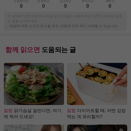
도움됐어요
응원해요
궁금해요
부러워요
예뻐요
0
0
0
0
0
※ 상대에 대한 비방이나 욕설 등의 댓글은 피해주세요! 따뜻한 격려와 응원
의 글을 남겨주세요~
-
댓글에 대한 신고가 접수될 경우, 내용에 따라 즉시 삭제될 수 있습니다.
함께 읽으면
도움되는 글
칼럼
닭가슴살 질린다면, 여기
칼럼
다이어트할 때, 어떤 김밥
에 찍어 드세요!
먹는 게 유리할까?