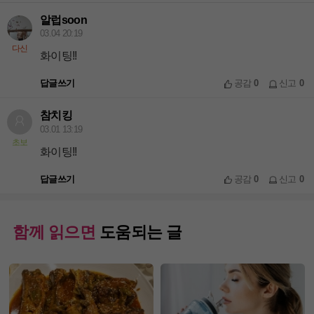
알럽soon
03.04 20:19
다신
화이팅!!
답글쓰기
공감
0
신고
0
참치킹
03.01 13:19
초보
화이팅!!
답글쓰기
공감
0
신고
0
함께 읽으면
도움되는 글