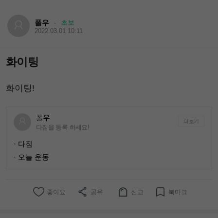
폴우
초보
·
2022.03.01 10:11
화이팅
화이팅!
폴우
더보기
다짐을 등록 하세요!
· 다짐
· 오늘 운동
좋아요
공유
신고
북마크