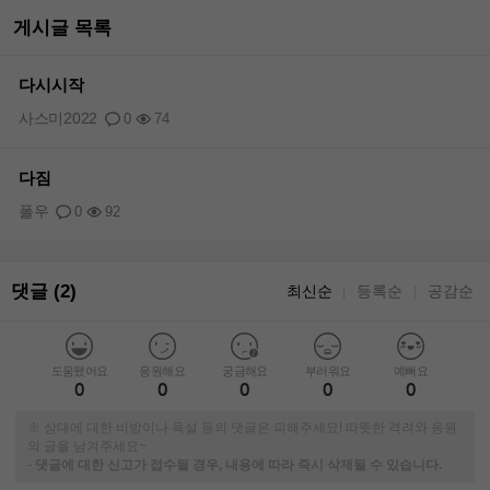
게시글 목록
다시시작
사스미2022
0
74
다짐
폴우
0
92
댓글 (2)
최신순
등록순
공감순
｜
｜
도움됐어요
응원해요
궁금해요
부러워요
예뻐요
0
0
0
0
0
※ 상대에 대한 비방이나 욕설 등의 댓글은 피해주세요! 따뜻한 격려와 응원
의 글을 남겨주세요~
-
댓글에 대한 신고가 접수될 경우, 내용에 따라 즉시 삭제될 수 있습니다.