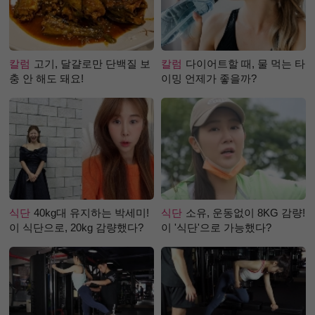
칼럼
고기, 달걀로만 단백질 보
칼럼
다이어트할 때, 물 먹는 타
충 안 해도 돼요!
이밍 언제가 좋을까?
식단
40kg대 유지하는 박세미!
식단
소유, 운동없이 8KG 감량!
이 식단으로, 20kg 감량했다?
이 '식단'으로 가능했다?