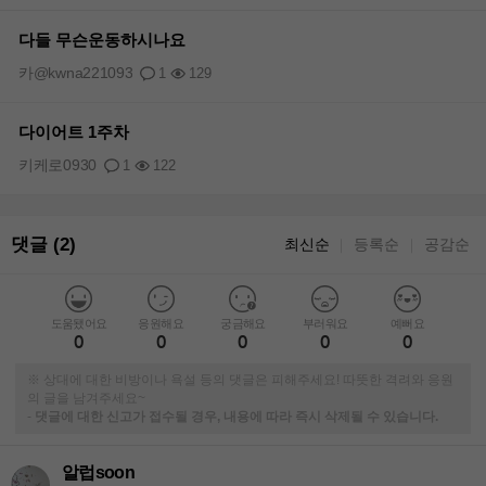
다들 무슨운동하시나요
카@kwna221093
1
129
다이어트 1주차
키케로0930
1
122
댓글 (2)
최신순
등록순
공감순
｜
｜
도움됐어요
응원해요
궁금해요
부러워요
예뻐요
0
0
0
0
0
※ 상대에 대한 비방이나 욕설 등의 댓글은 피해주세요! 따뜻한 격려와 응원
의 글을 남겨주세요~
-
댓글에 대한 신고가 접수될 경우, 내용에 따라 즉시 삭제될 수 있습니다.
알럽soon