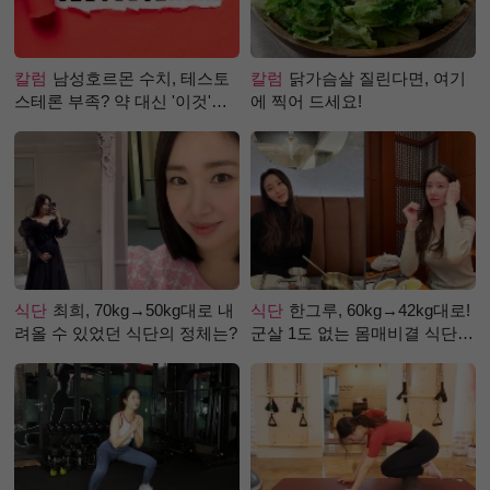
칼럼
남성호르몬 수치, 테스토
칼럼
닭가슴살 질린다면, 여기
스테론 부족? 약 대신 '이것'으
에 찍어 드세요!
로 극복 (진저샷 루틴)
식단
최희, 70kg→50kg대로 내
식단
한그루, 60kg→42kg대로!
려올 수 있었던 식단의 정체는?
군살 1도 없는 몸매비결 식단
은?