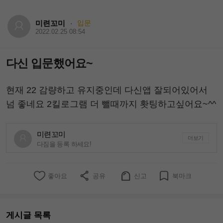
미련꼬미
입문
·
2022.02.25 08:54
다신 입문했어요~
현재 22 감량하고 유지중인데 다신앱 잘되어있어서
넘 좋네요 2킬로그램 더 뺄때까지 홧팅하고싶어요~^^
미련꼬미
더보기
다짐을 등록 하세요!
좋아요
공유
신고
북마크
게시글 목록