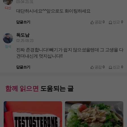
03.04 21:31
다신
대단하시네요^^앞으로도 화이팅하세요
답글쓰기
공감
0
신고
0
독도남
02.25 09:23
정석
진짜 존경합니다! 빼기가 쉽지 않으셨을텐데 그 고생을 다
견뎌내신게 멋지십니다!!
답글쓰기
공감
0
신고
0
함께 읽으면
도움되는 글