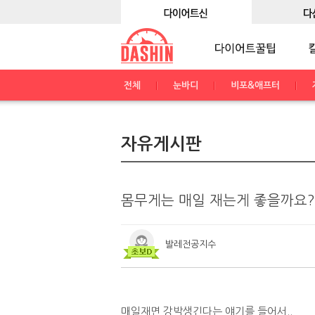
전체
눈바디
비포&애프터
자유게시판
몸무게는 매일 재는게 좋을까요?
발레전공지수
매일재면 강박생긴다는 얘기를 들어서..