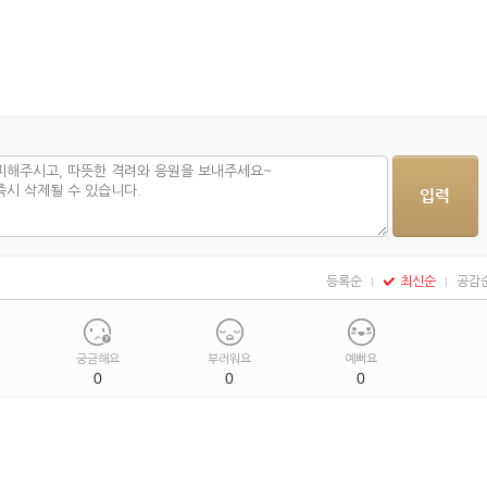
등록순
최신순
공감
궁금해요
부러워요
예뻐요
0
0
0