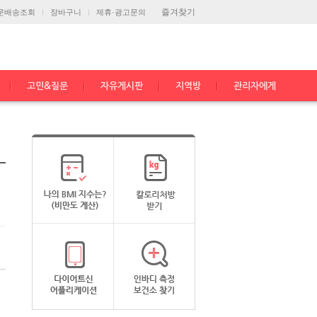
즐겨찾기
문배송조회
장바구니
제휴·광고문의
고민&질문
자유게시판
지역방
관리자에게