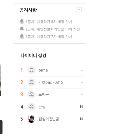
공지사항
[공지] 이용약관 8차 개정 안내
[공지] 개인정보처리방침 13차 개정 안내
[공지] 이용약관 7차 개정 안내
다이어터 랭킹
1
terria
2
카@basik0815
3
노맹구
4
큰샘
N
5
원싱이진빈맘
N