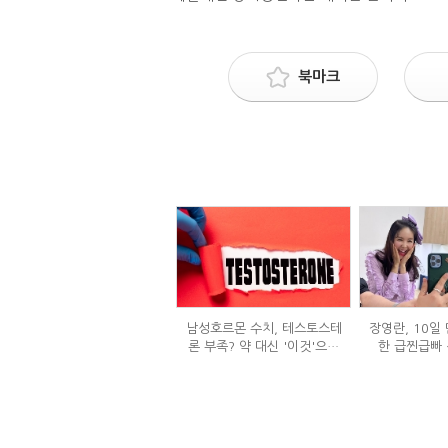
북마크
남성호르몬 수치, 테스토스테
장영란, 10일 
론 부족? 약 대신 '이것'으로
한 급찐급빠 
극복 (진저샷 루틴)