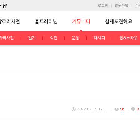
로그인
회원가입
주
자극사진
일기
식단
운동
레시피
팁&노하우
2022.02.19 17:11
96
0