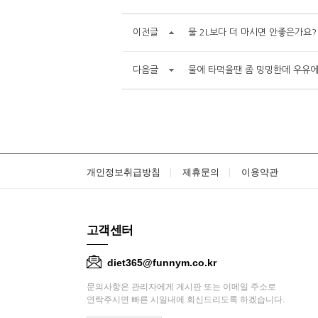
이전글
물 2L보다 더 마시면 안좋은가요?
다음글
물에 타먹을땐 좀 밍밍한데 우유에
개인정보취급방침
제휴문의
이용약관
고객센터
diet365@funnym.co.kr
문의사항은 관리자에게 게시판 또는 이메일 주소로
연락주시면 빠른 시일내에 회신드리도록 하겠습니다.