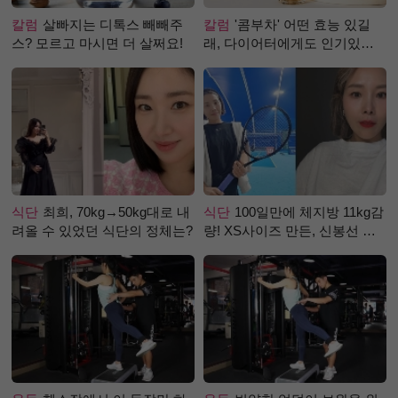
칼럼
살빠지는 디톡스 빼빼주
칼럼
'콤부차' 어떤 효능 있길
스? 모르고 마시면 더 살쩌요!
래, 다이어터에게도 인기있는
걸까?
식단
최희, 70kg→50kg대로 내
식단
100일만에 체지방 11kg감
려올 수 있었던 식단의 정체는?
량! XS사이즈 만든, 신봉선 식
단은?