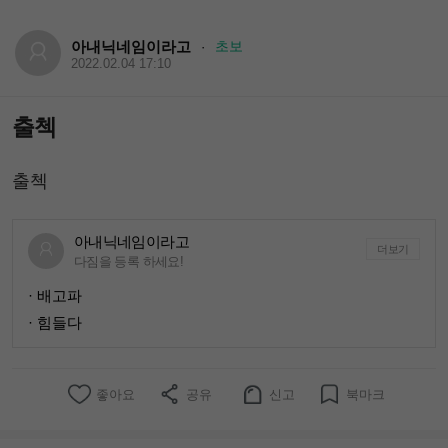
아내닉네임이라고
초보
·
2022.02.04 17:10
출첵
출첵
아내닉네임이라고
더보기
다짐을 등록 하세요!
· 배고파
· 힘들다
좋아요
공유
신고
북마크