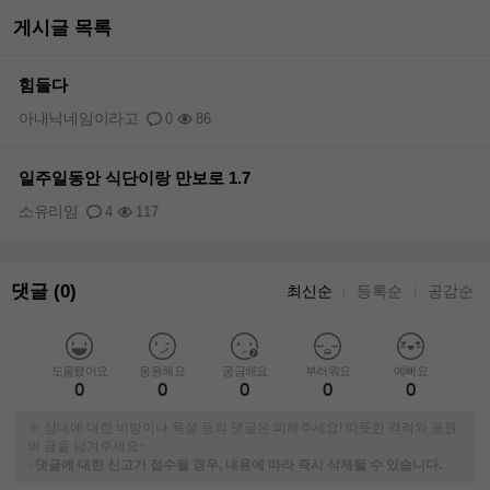
게시글 목록
힘들다
아내닉네임이라고
0
86
일주일동안 식단이랑 만보로 1.7
소유리임
4
117
댓글 (0)
최신순
등록순
공감순
｜
｜
도움됐어요
응원해요
궁금해요
부러워요
예뻐요
0
0
0
0
0
※ 상대에 대한 비방이나 욕설 등의 댓글은 피해주세요! 따뜻한 격려와 응원
의 글을 남겨주세요~
-
댓글에 대한 신고가 접수될 경우, 내용에 따라 즉시 삭제될 수 있습니다.