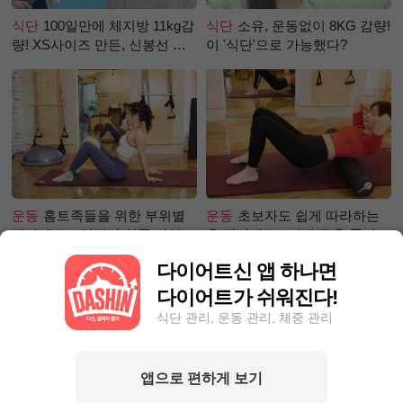
식단
100일만에 체지방 11kg감
식단
소유, 운동없이 8KG 감량!
량! XS사이즈 만든, 신봉선 식
이 '식단'으로 가능했다?
단은?
운동
홈트족들을 위한 부위별
운동
초보자도 쉽게 따라하는
필라테스 – 허벅지 안쪽 라인
홈 필라테스 –어깨 근육 풀어주
만들기편
기 편
다이어트신 앱 하나면
다이어트가 쉬워진다!
식단 관리, 운동 관리, 체중 관리
앱으로 편하게 보기