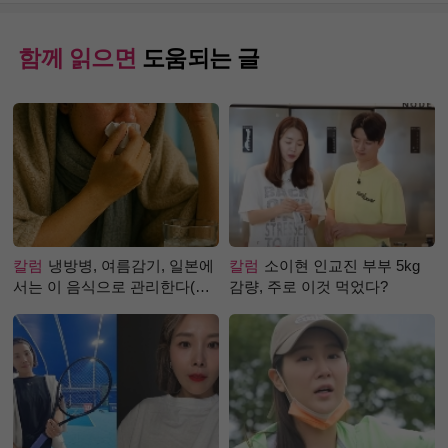
함께 읽으면
도움되는 글
칼럼
냉방병, 여름감기, 일본에
칼럼
소이현 인교진 부부 5kg
서는 이 음식으로 관리한다(생
감량, 주로 이것 먹었다?
강즙 진저샷)