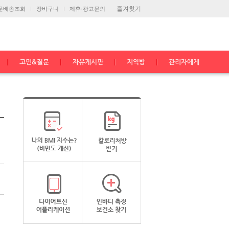
즐겨찾기
문배송조회
장바구니
제휴·광고문의
고민&질문
자유게시판
지역방
관리자에게