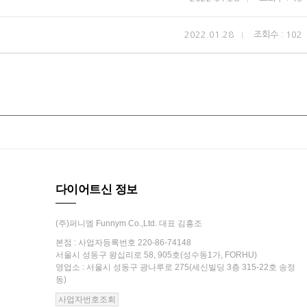
2022.01.28
조회수 : 102
다이어트신 정보
(주)퍼니엠 Funnym Co.,Ltd. 대표 김흥조
본점 : 사업자등록번호 220-86-74148
서울시 성동구 왕십리로 58, 905호(성수동1가, FORHU)
영업소 : 서울시 성동구 광나루로 275(세신빌딩 3층 315-22호 송정
동)
사업자번호조회