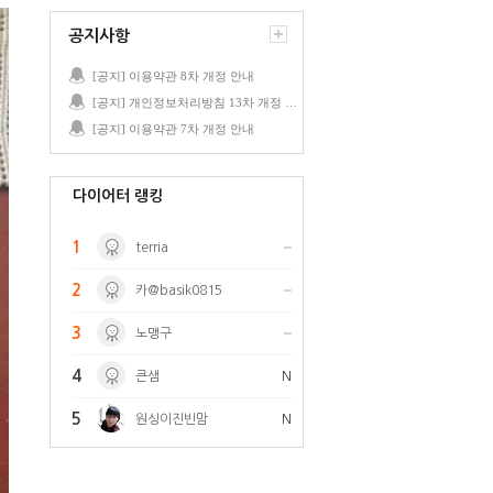
공지사항
[공지] 이용약관 8차 개정 안내
[공지] 개인정보처리방침 13차 개정 안내
[공지] 이용약관 7차 개정 안내
다이어터 랭킹
1
terria
2
카@basik0815
3
노맹구
4
큰샘
N
5
원싱이진빈맘
N