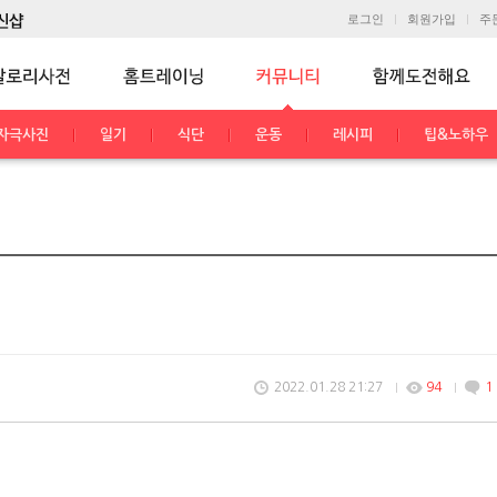
로그인
회원가입
주
자극사진
일기
식단
운동
레시피
팁&노하우
2022.01.28 21:27
94
1