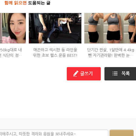
함께 읽으면
도움되는 글
→50kg대로 내
매끈하고 섹시한 등 라인을
단기간 찐살, 1달만에 4.4kg
던 식단의 정체
위한 초보 헬스 운동 BEST!
뺀 자기관리왕! 완벽한 눈바
?
디!