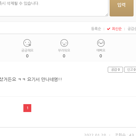
등록순
최신순
공감
궁금해요
부러워요
예뻐요
0
0
0
공감
0
신고
0
샀거든요 ㅋㅋ 요기서 만나네영!!
1
2022.01.28
조회수 : 43