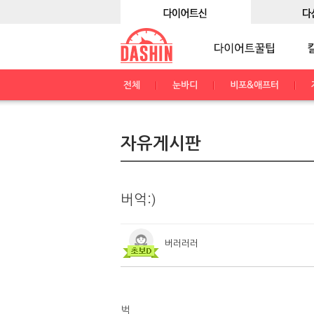
전체
눈바디
비포&애프터
자유게시판
버억:)
버러러러
벅