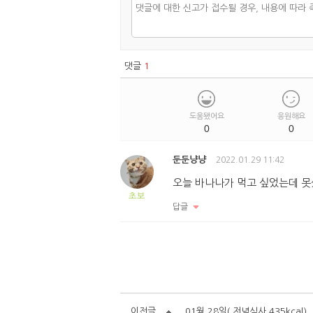
댓글
1
도움됐어요
응원해요
0
0
둔둔냥냥
2022.01.29 11:42
오늘 바나나가 먹고 싶었는데 못
초보
답글
이전글
01월 28일( 저녁식사 435kcal)