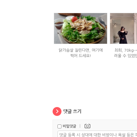
닭가슴살 질린다면, 여기에
최희, 70kg
찍어 드세요!
려올 수 있었
는
|
비밀댓글