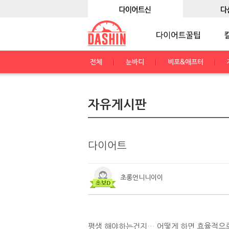
전체
눈바디
비포&애프터
자유게시판
다이어트
초롱언니니이이
평생 해야하는건지… 어떻게 하면 효율적으로