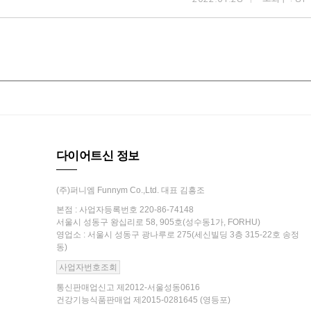
다이어트신 정보
(주)퍼니엠 Funnym Co.,Ltd. 대표 김흥조
본점 : 사업자등록번호 220-86-74148
서울시 성동구 왕십리로 58, 905호(성수동1가, FORHU)
영업소 : 서울시 성동구 광나루로 275(세신빌딩 3층 315-22호 송정
동)
사업자번호조회
통신판매업신고 제2012-서울성동0616
건강기능식품판매업 제2015-0281645 (영등포)