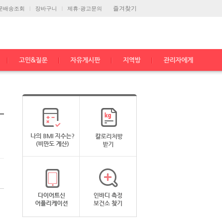
즐겨찾기
문배송조회
장바구니
제휴·광고문의
고민&질문
자유게시판
지역방
관리자에게