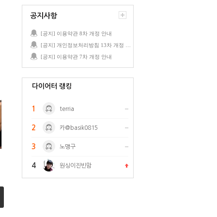
공지사항
[공지] 이용약관 8차 개정 안내
[공지] 개인정보처리방침 13차 개정 안내
[공지] 이용약관 7차 개정 안내
다이어터 랭킹
1
terria
2
카@basik0815
3
노맹구
4
원싱이진빈맘