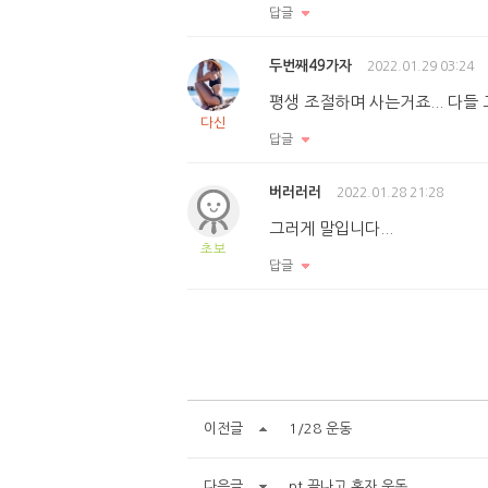
답글
두번째49가자
2022.01.29 03:24
평생 조절하며 사는거죠... 다
다신
답글
버러러러
2022.01.28 21:28
그러게 말입니다...
초보
답글
이전글
1/28 운동
다음글
pt 끝나고 혼자 운동