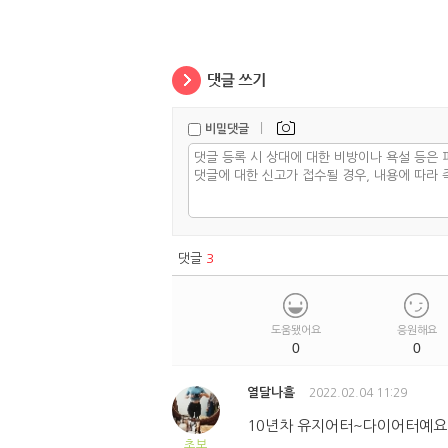
|
비밀댓글
댓글
3
도움됐어요
응원해요
0
0
열달나흘
2022.02.04 11:29
10년차 유지어터~다이어터예요.
초보