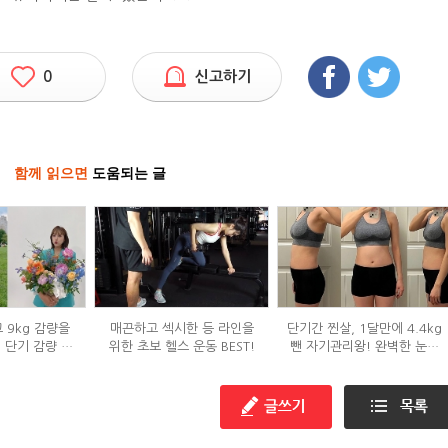
0
신고하기
함께 읽으면
도움되는 글
 9kg 감량을
매끈하고 섹시한 등 라인을
단기간 찐살, 1달만에 4.4kg
' 단기 감량 식
위한 초보 헬스 운동 BEST!
뺀 자기관리왕! 완벽한 눈바
은?
디!