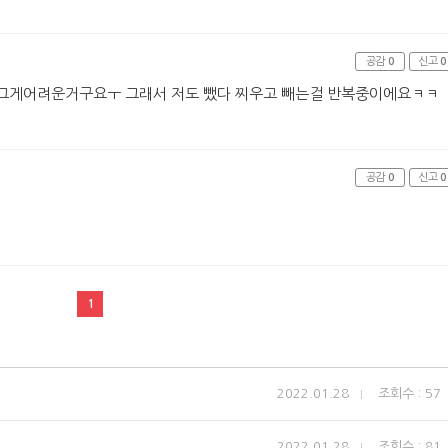
공감
0
신고
0
들 그게어려운거구요ㅜ 그래서 저도 뺐다 찌우고 빼는걸 반복중이에요ㅋㅋ
공감
0
신고
0
1
2022.01.28
조회수 : 57
2022.01.28
조회수 : 81