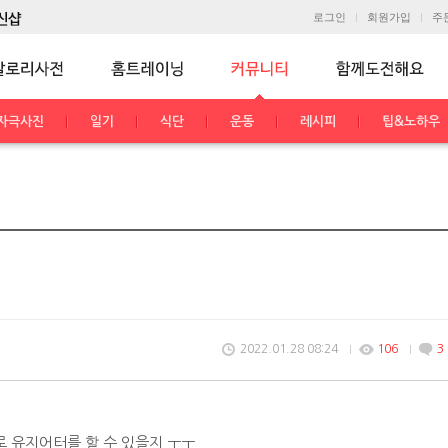
로그인
회원가입
주
자극사진
일기
식단
운동
레시피
팁&노하우
2022.01.28 08:24
106
3
 유지어터를 할 수 있을지 ㅜㅜ