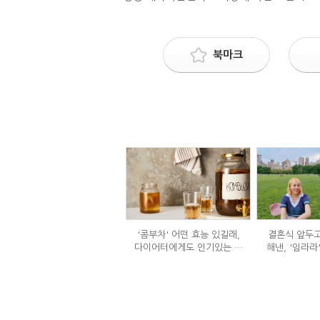
북마크
'콤부차' 어떤 효능 있길래,
결혼식 앞두고
다이어터에게도 인기있는 걸
해낸, '임라라
까?
단