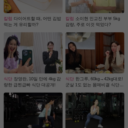
칼럼
다이어트할 때, 어떤 김밥
칼럼
소이현 인교진 부부 5kg
먹는 게 유리할까?
감량, 주로 이것 먹었다?
식단
장영란, 10일 만에 4kg 감
식단
한그루, 60kg→42kg대로!
량한 급찐급빠 식단 대공개!
군살 1도 없는 몸매비결 식단
은?