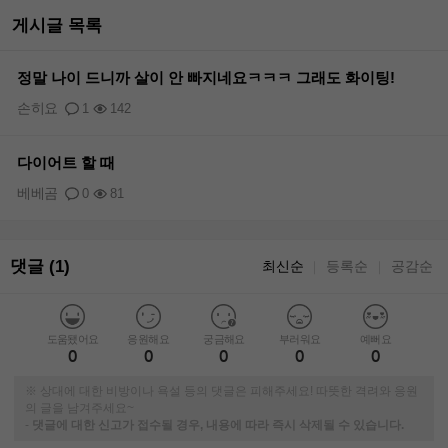
게시글 목록
정말 나이 드니까 살이 안 빠지네요ㅋㅋㅋ 그래도 화이팅!
손히요
1
142
다이어트 할 때
베베곰
0
81
댓글 (1)
최신순
등록순
공감순
｜
｜
도움됐어요
응원해요
궁금해요
부러워요
예뻐요
0
0
0
0
0
※ 상대에 대한 비방이나 욕설 등의 댓글은 피해주세요! 따뜻한 격려와 응원
의 글을 남겨주세요~
-
댓글에 대한 신고가 접수될 경우, 내용에 따라 즉시 삭제될 수 있습니다.