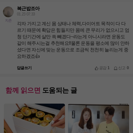
복근밥조아
01.23 07:33
지존
각자 가지고 계신 몸 상태나 체력,다이어트 목적이 다 다
르기 때문에 확답은 힘들지만 몸에 큰 무리가 없으시고 엄
청 단기간에 살만 쏙 빼겠다~라는게 아니시라면 운동도
같이 해주시는걸 추천해요!!물론 운동을 평소에 많이 안하
셨다면 자신에 맞는 운동으로 조금씩 천천히 늘리는게 중
요하겠죠👍
답글쓰기
공감
1
신고
0
함께 읽으면
도움되는 글