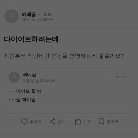
베베곰
초보
·
2022.01.23 03:09
다이어트하려는데
처음부터 식단이랑 운동을 병행하는게 좋을까요?
베베곰
더보기
다짐을 등록 하세요!
· 다이어트 할 때
· 다들 화이팅
좋아요
공유
신고
북마크